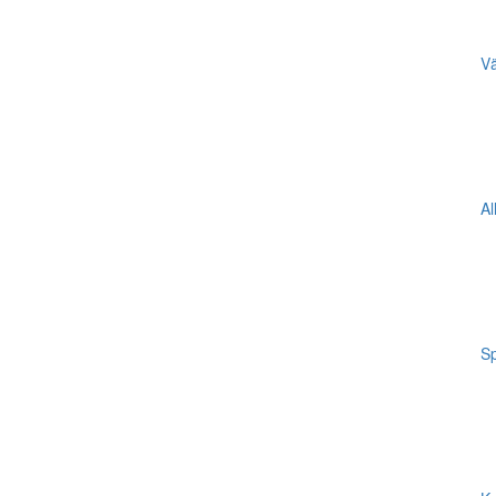
Vä
Al
Sp