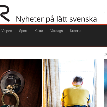
Sö
a Väljare
Sport
Kultur
Vardags
Krönika
Q