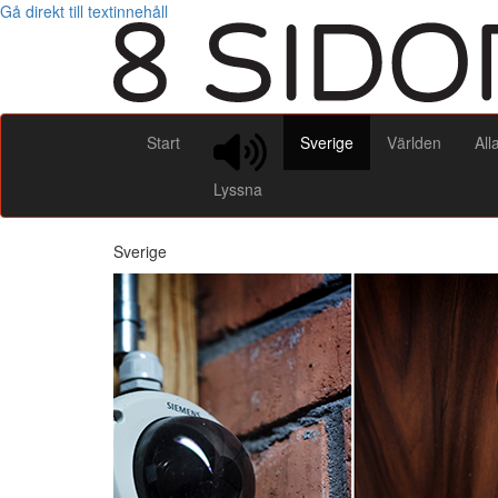
Gå direkt till textinnehåll
Start
Sverige
Världen
All
Lyssna
Sverige