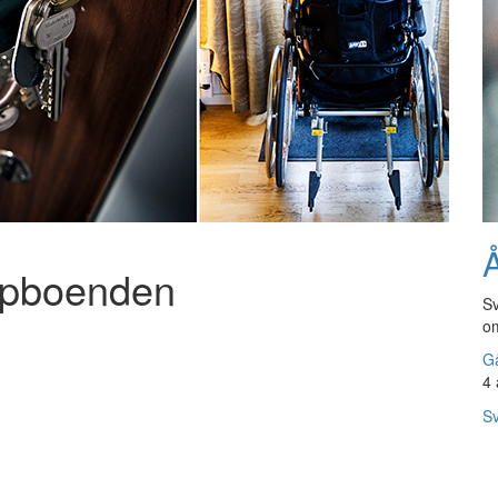
Å
ppboenden
Sv
om
Gå
4 
Sv