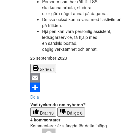
Personer som har rätt till LSS
ska kunna arbeta, studera
eller göra något annat på dagarna.
De ska också kunna vara med i aktiviteter
på fritiden.
Hjälpen kan vara personlig assistent,
ledsagarservice, få hjälp med
en särskild bostad,
daglig verksamhet och annat.
25 september 2023
Skriv ut
Email
Dela
Vad tycker du om nyheten?
Bra:
13
Dåligt:
6
4 kommentarer
Kommentarer är stängda för detta inlägg.