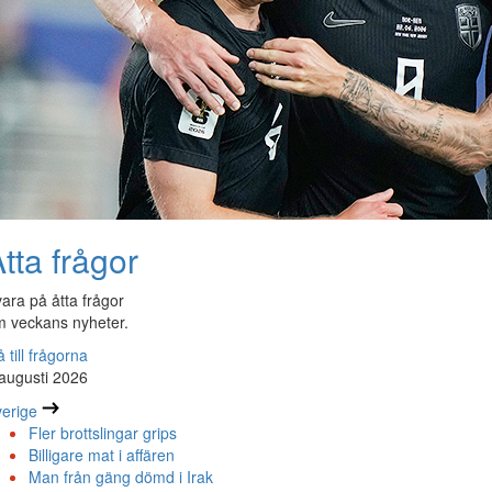
tta frågor
ara på åtta frågor
 veckans nyheter.
 till frågorna
augusti 2026
erige
Fler brottslingar grips
Billigare mat i affären
Man från gäng dömd i Irak