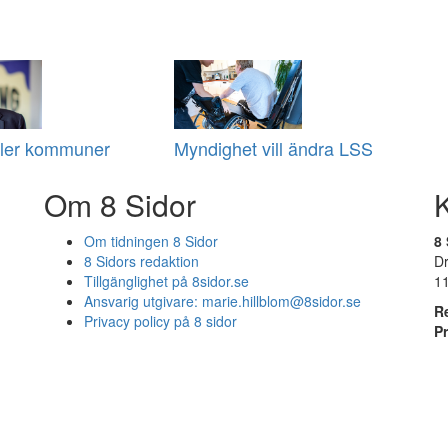
ler kommuner
Myndighet vill ändra LSS
Om 8 Sidor
Om tidningen 8 Sidor
8 
8 Sidors redaktion
D
Tillgänglighet på 8sidor.se
1
Ansvarig utgivare:
marie.hillblom@8sidor.se
R
Privacy policy på 8 sidor
P