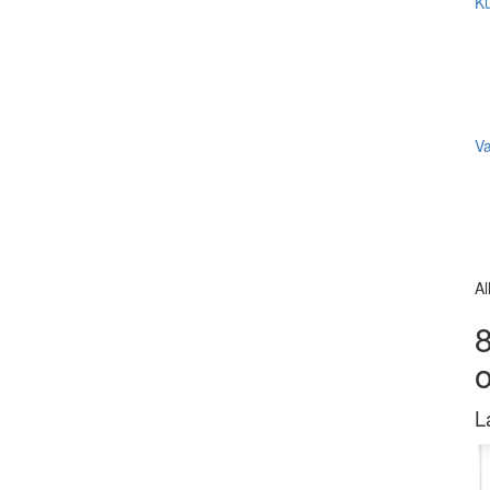
Ku
V
Al
8
L