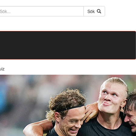
ktext
Sök
uiz