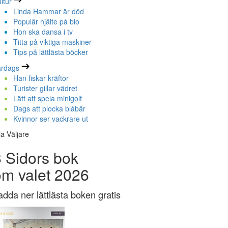
ltur
Linda Hammar är död
Populär hjälte på bio
Hon ska dansa i tv
Titta på viktiga maskiner
Tips på lättlästa böcker
ardags
Han fiskar kräftor
Turister gillar vädret
Lätt att spela minigolf
Dags att plocka blåbär
Kvinnor ser vackrare ut
la Väljare
 Sidors bok
om valet 2026
adda ner lättlästa boken gratis