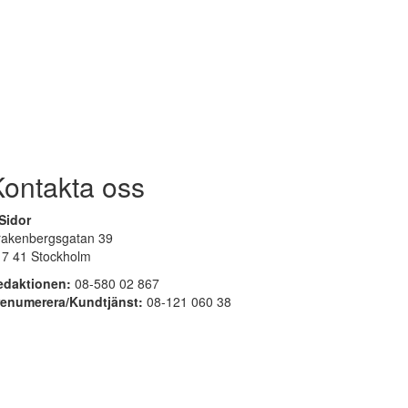
Kontakta oss
Sidor
rakenbergsgatan 39
17 41 Stockholm
edaktionen:
08-580 02 867
renumerera/Kundtjänst:
08-121 060 38