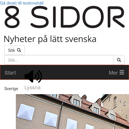
Gå direkt till textinnehåll
Sök
Söktext
Start
Mer
Lyssna
Sverige