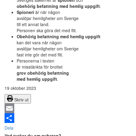
Sveriges säkerhet är
spioneri
och
obehörig befattning med hemlig uppgift
.
Spioneri
är när någon
avslöjar hemligheter om Sverige
till ett annat land.
Personen ska göra det med flit.
Obehörig befattning med hemlig uppgift
kan det vara när någon
avslöjar hemligheter om Sverige
fast inte gör det med flit.
Personerna i texten
är misstänkta för brottet
grov obehörig befattning
med hemlig uppgift
.
19 oktober 2023
Skriv ut
Email
Dela
Vad tycker du om nyheten?