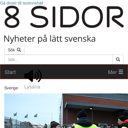
Gå direkt till textinnehåll
Sök
Söktext
Start
Mer
Lyssna
Sverige