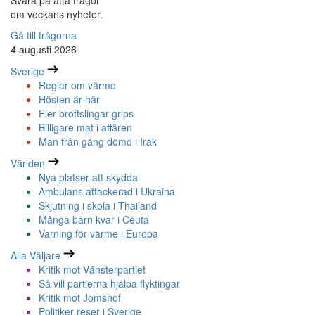
Svara på åtta frågor
om veckans nyheter.
Gå till frågorna
4 augusti 2026
Sverige
Regler om värme
Hösten är här
Fler brottslingar grips
Billigare mat i affären
Man från gäng dömd i Irak
Världen
Nya platser att skydda
Ambulans attackerad i Ukraina
Skjutning i skola i Thailand
Många barn kvar i Ceuta
Varning för värme i Europa
Alla Väljare
Kritik mot Vänsterpartiet
Så vill partierna hjälpa flyktingar
Kritik mot Jomshof
Politiker reser i Sverige