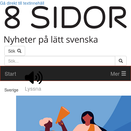
Gå direkt till textinnehåll
Sök
Söktext
Start
Mer
Lyssna
Sverige