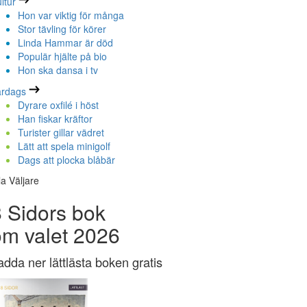
ltur
Hon var viktig för många
Stor tävling för körer
Linda Hammar är död
Populär hjälte på bio
Hon ska dansa i tv
ardags
Dyrare oxfilé i höst
Han fiskar kräftor
Turister gillar vädret
Lätt att spela minigolf
Dags att plocka blåbär
la Väljare
 Sidors bok
om valet 2026
adda ner lättlästa boken gratis