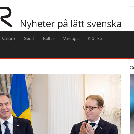
Sö
a Väljare
Sport
Kultur
Vardags
Krönika
Q