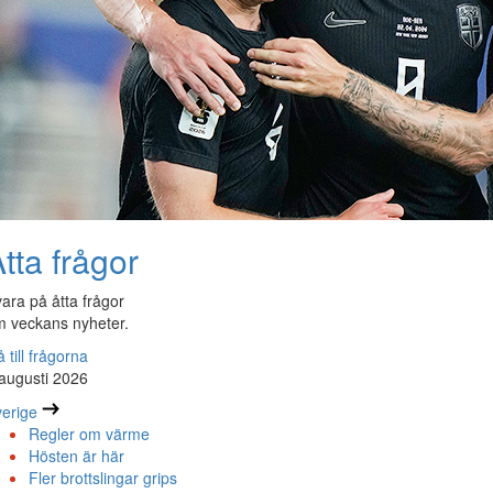
tta frågor
ara på åtta frågor
 veckans nyheter.
 till frågorna
augusti 2026
erige
Regler om värme
Hösten är här
Fler brottslingar grips