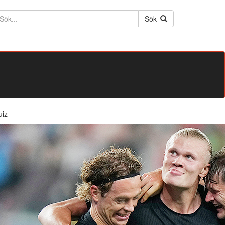
ktext
Sök
uiz