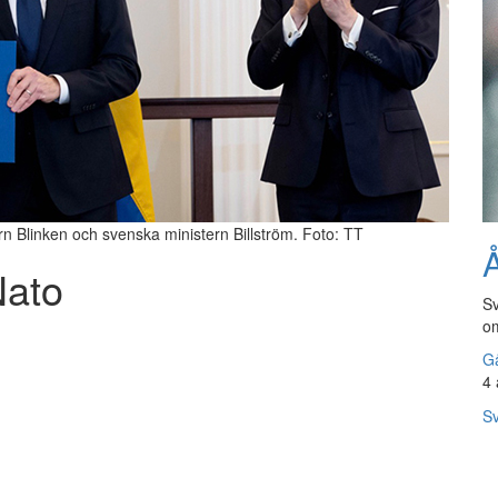
rn Blinken och svenska ministern Billström. Foto: TT
Å
Nato
Sv
om
Gå
4 
Sv