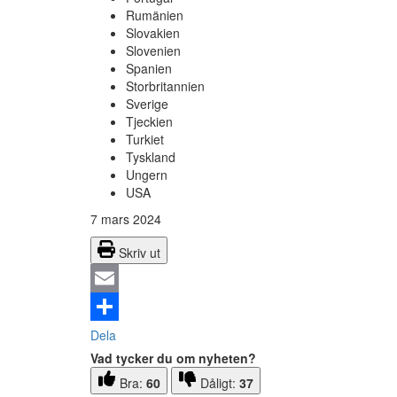
Rumänien
Slovakien
Slovenien
Spanien
Storbritannien
Sverige
Tjeckien
Turkiet
Tyskland
Ungern
USA
7 mars 2024
Skriv ut
Email
Dela
Vad tycker du om nyheten?
Bra:
60
Dåligt:
37