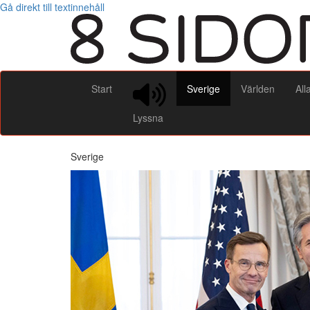
Gå direkt till textinnehåll
Start
Sverige
Världen
All
Lyssna
Sverige