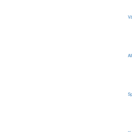
Vä
Al
Sp