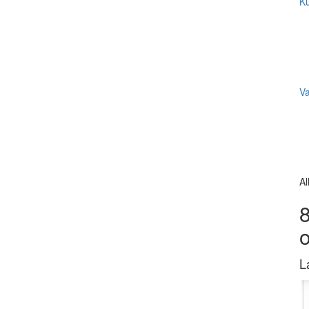
Ku
V
Al
8
L