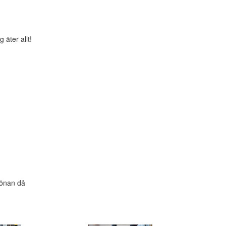
g äter allt!
grönan då