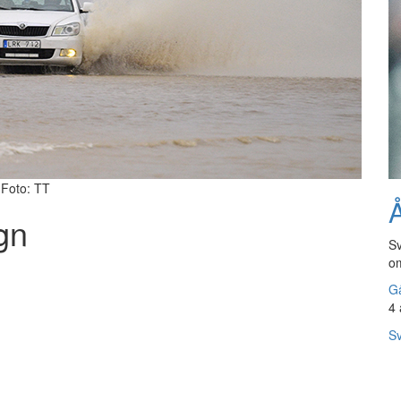
 Foto: TT
Å
gn
Sv
om
Gå
4 
Sv