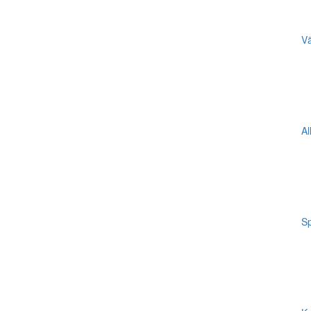
Vä
Al
Sp