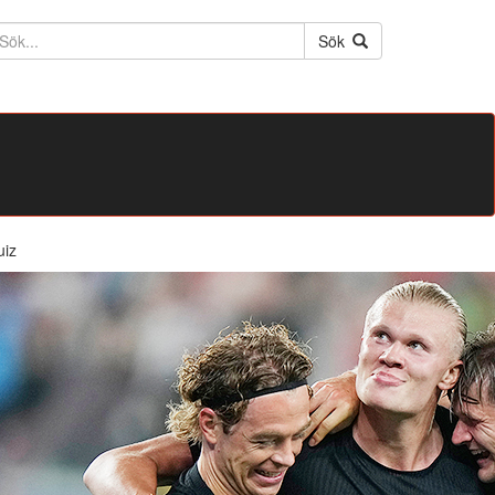
ktext
Sök
uiz