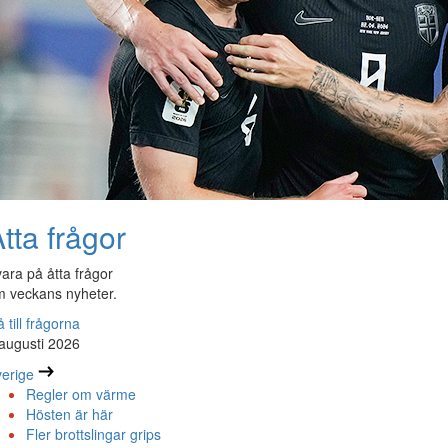
tta frågor
ara på åtta frågor
 veckans nyheter.
 till frågorna
augusti 2026
erige
Regler om värme
Hösten är här
Fler brottslingar grips