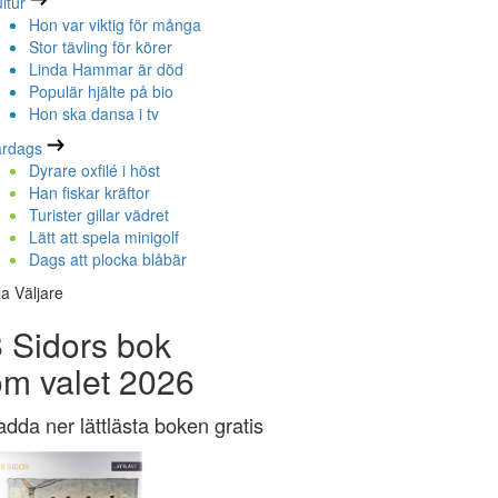
ltur
Hon var viktig för många
Stor tävling för körer
Linda Hammar är död
Populär hjälte på bio
Hon ska dansa i tv
ardags
Dyrare oxfilé i höst
Han fiskar kräftor
Turister gillar vädret
Lätt att spela minigolf
Dags att plocka blåbär
la Väljare
 Sidors bok
om valet 2026
adda ner lättlästa boken gratis