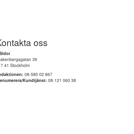
Kontakta oss
Sidor
rakenbergsgatan 39
17 41 Stockholm
edaktionen:
08-580 02 867
renumerera/Kundtjänst:
08-121 060 38