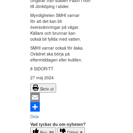
Ungefär från staden Falun i norr
till Jönköping i söder.
Myndigheten SMHI varnar
för att det kan bli
översvämningar på vägar.
Källare och brunnar kan
också bli fyllda med vatten.
SMHI varnar också för åska.
Ovädret ska börja på
eftermiddagen eller kvällen.
8 SIDOR/TT
27 maj 2024
Skriv ut
Email
Dela
Vad tycker du om nyheten?
Bra:
30
Dåligt:
8