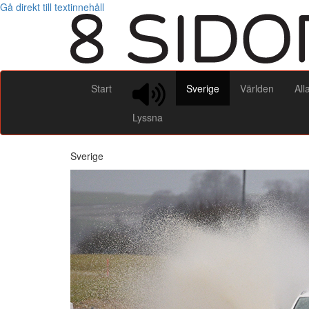
Gå direkt till textinnehåll
Start
Sverige
Världen
All
Lyssna
Sverige