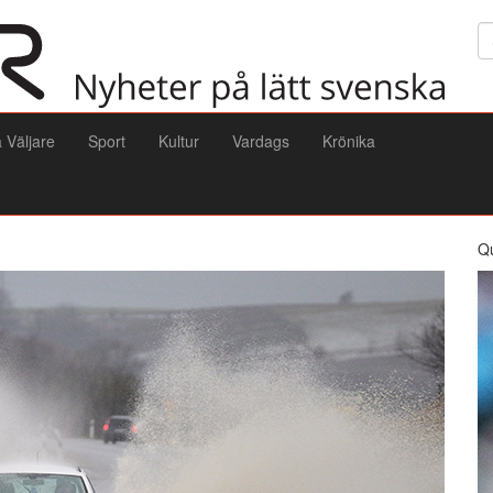
Sö
a Väljare
Sport
Kultur
Vardags
Krönika
Q