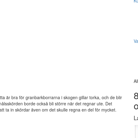
Ku
V
Al
8
Detta är bra för granbarkborrarna i skogen gillar torka, och de blir
nmålsskörden borde också bli större när det regnar ute. Det
att ta in skördar även om det skulle regna en del för mycket.
L