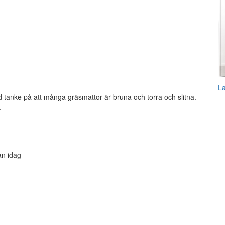
L
d tanke på att många gräsmattor är bruna och torra och slitna.
.
an idag