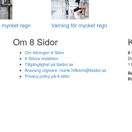
r mycket regn
Varning för mycket regn
Om 8 Sidor
Om tidningen 8 Sidor
8 
8 Sidors redaktion
D
Tillgänglighet på 8sidor.se
1
Ansvarig utgivare:
marie.hillblom@8sidor.se
R
Privacy policy på 8 sidor
P