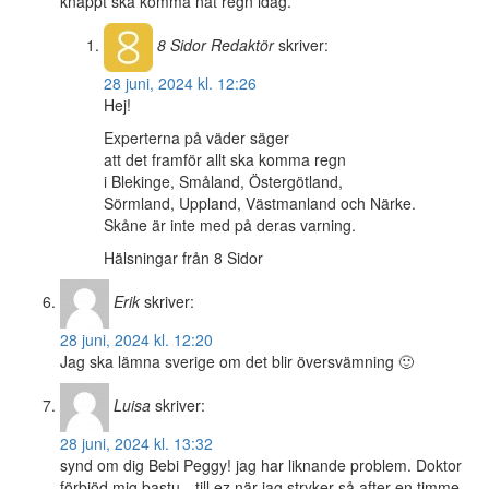
knappt ska komma nåt regn idag.
8 Sidor
Redaktör
skriver:
28 juni, 2024 kl. 12:26
Hej!
Experterna på väder säger
att det framför allt ska komma regn
i Blekinge, Småland, Östergötland,
Sörmland, Uppland, Västmanland och Närke.
Skåne är inte med på deras varning.
Hälsningar från 8 Sidor
Erik
skriver:
28 juni, 2024 kl. 12:20
Jag ska lämna sverige om det blir översvämning 🙂
Luisa
skriver:
28 juni, 2024 kl. 13:32
synd om dig Bebi Peggy! jag har liknande problem. Doktor
förbjöd mig bastu…till ez.när jag stryker så after en timme