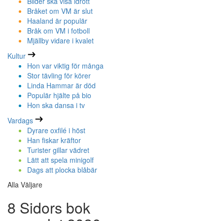
Bilder ska visa idrott
Bråket om VM är slut
Haaland är populär
Bråk om VM i fotboll
Mjällby vidare i kvalet
Kultur
Hon var viktig för många
Stor tävling för körer
Linda Hammar är död
Populär hjälte på bio
Hon ska dansa i tv
Vardags
Dyrare oxfilé i höst
Han fiskar kräftor
Turister gillar vädret
Lätt att spela minigolf
Dags att plocka blåbär
Alla Väljare
8 Sidors bok