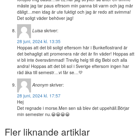
måste jag tar paus eftrsom min panna bli varm och jag mår
dåligt…men idag är ute fuktigt och jag är redo att svimma!
Det soligt väder behöver jag!
Luisa
skriver:
28 juni, 2024 kl. 13:35
Hoppas att det bli soligt eftersom här i Bunkeflostrand är
det behagligt att promenera när det är fin väder! Hoppas att
vi bli inte översvämmad! Trevlig helg till dig Bebi och alla
andra! Hoppas att det bli sol i Sverige eftersom ingen har
råd åka till semestr…vi får se…💛
Anonym
skriver:
28 juni, 2024 kl. 17:57
Hej
Det regnade i morse.Men sen så blev det uppehåll.Börjar
min semester nu.😀😀😀😀
Fler liknande artiklar