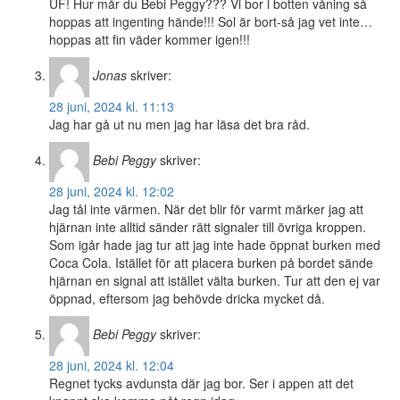
UF! Hur mår du Bebi Peggy??? Vi bor i botten våning så
hoppas att ingenting hände!!! Sol är bort-så jag vet inte…
hoppas att fin väder kommer igen!!!
Jonas
skriver:
28 juni, 2024 kl. 11:13
Jag har gå ut nu men jag har läsa det bra råd.
Bebi Peggy
skriver:
28 juni, 2024 kl. 12:02
Jag tål inte värmen. När det blir för varmt märker jag att
hjärnan inte alltid sänder rätt signaler till övriga kroppen.
Som igår hade jag tur att jag inte hade öppnat burken med
Coca Cola. Istället för att placera burken på bordet sände
hjärnan en signal att istället välta burken. Tur att den ej var
öppnad, eftersom jag behövde dricka mycket då.
Bebi Peggy
skriver:
28 juni, 2024 kl. 12:04
Regnet tycks avdunsta där jag bor. Ser i appen att det