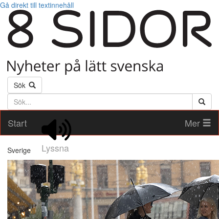
Gå direkt till textinnehåll
Sök
Söktext
Start
Mer
Lyssna
Sverige