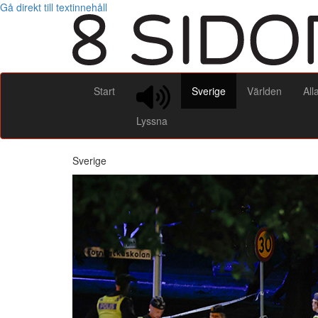
Gå direkt till textinnehåll
Start
Sverige
Världen
All
Lyssna
Sverige