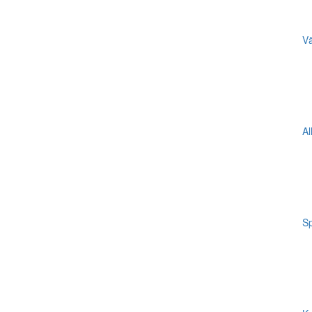
Vä
Al
Sp