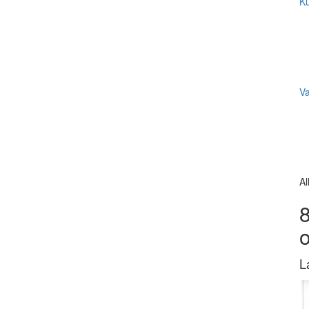
Ku
V
Al
8
L