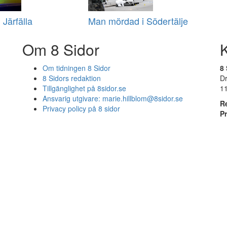
 Järfälla
Man mördad i Södertälje
Om 8 Sidor
Om tidningen 8 Sidor
8 
8 Sidors redaktion
D
Tillgänglighet på 8sidor.se
1
Ansvarig utgivare:
marie.hillblom@8sidor.se
R
Privacy policy på 8 sidor
P