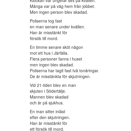
Klockan var ungefär sex på kvällen.
Många var på väg hem från jobbet.
Men ingen person blev skadad.
Poliserna tog fast
en man senare under kvällen.
Han är misstänkt för
försök till mord.
En timme senare sköt någon
mot ett hus i Järfälla.
Flera personer fanns i huset
men ingen blev skadad.
Poliserna har tagit fast två tonåringar.
De är misstänkta för skjutningen.
Vid 21-tiden blev en man
skjuten i Södertälje.
Mannen blev skadad
och är på sjukhus.
En man sitter inlåst
efter den skjutningen.
Han är misstänkt för
ett försök till mord.