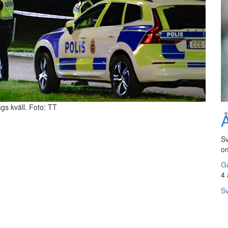
ags kväll. Foto: TT
Å
Sv
om
Gå
4 
Sv