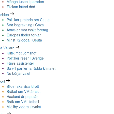
Många tusen i paraden
Flickan hittad död
rlden
Politiker pratade om Ceuta
Stor begravning i Gaza
Attacker mot ryskt företag
Europas floder torkar
Minst 72 döda i Ceuta
la Väljare
Kritik mot Jomshof
Politiker reser i Sverige
Färre assistenter
Så vill partierna rädda klimatet
Nu börjar valet
ort
Bilder ska visa idrott
Bråket om VM är slut
Haaland är populär
Bråk om VM i fotboll
Mjällby vidare i kvalet