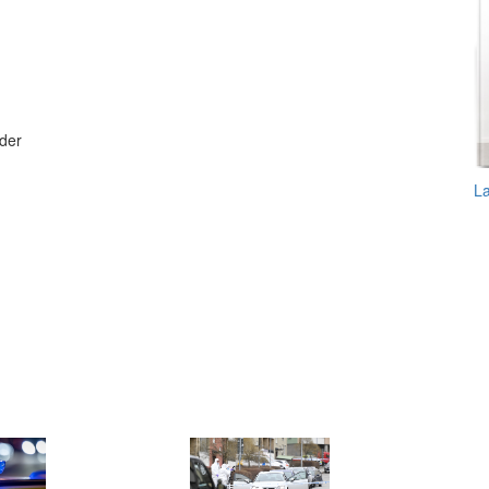
nder
L