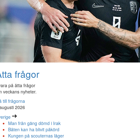
tta frågor
ara på åtta frågor
 veckans nyheter.
 till frågorna
augusti 2026
erige
Man från gäng dömd i Irak
Båten kan ha blivit påkörd
Kungen på scouternas läger