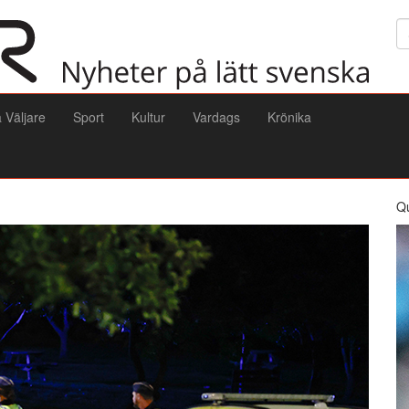
Sö
a Väljare
Sport
Kultur
Vardags
Krönika
Q