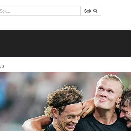
ktext
Sök
uiz