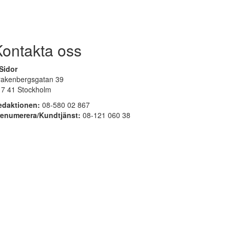
Kontakta oss
Sidor
rakenbergsgatan 39
17 41 Stockholm
edaktionen:
08-580 02 867
renumerera/Kundtjänst:
08-121 060 38