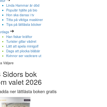
ltur
Linda Hammar är död
Populär hjälte på bio
Hon ska dansa i tv
Titta på viktiga maskiner
Tips på lättlästa böcker
ardags
Han fiskar kräftor
Turister gillar vädret
Lätt att spela minigolf
Dags att plocka blåbär
Kvinnor ser vackrare ut
la Väljare
 Sidors bok
om valet 2026
adda ner lättlästa boken gratis