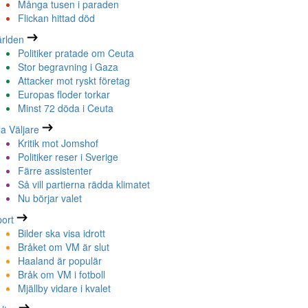
Många tusen i paraden
Flickan hittad död
rlden
Politiker pratade om Ceuta
Stor begravning i Gaza
Attacker mot ryskt företag
Europas floder torkar
Minst 72 döda i Ceuta
la Väljare
Kritik mot Jomshof
Politiker reser i Sverige
Färre assistenter
Så vill partierna rädda klimatet
Nu börjar valet
ort
Bilder ska visa idrott
Bråket om VM är slut
Haaland är populär
Bråk om VM i fotboll
Mjällby vidare i kvalet