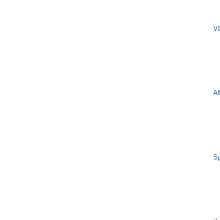
Vä
Al
Sp