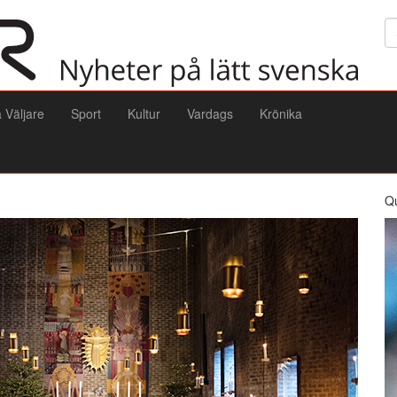
Sö
a Väljare
Sport
Kultur
Vardags
Krönika
Q