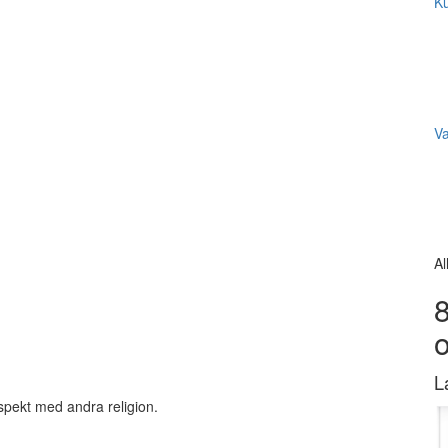
Ku
V
Al
8
L
spekt med andra religion.