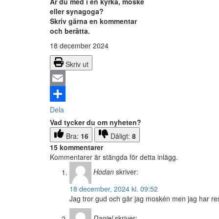
Är du med i en kyrka, moské
eller synagoga?
Skriv gärna en kommentar
och berätta.
18 december 2024
Skriv ut
Email
Dela
Vad tycker du om nyheten?
Bra:
16
Dåligt:
8
15 kommentarer
Kommentarer är stängda för detta inlägg.
Hodan
skriver:
18 december, 2024 kl. 09:52
Jag tror gud och går jag moskén men jag har re
Daniel
skriver: