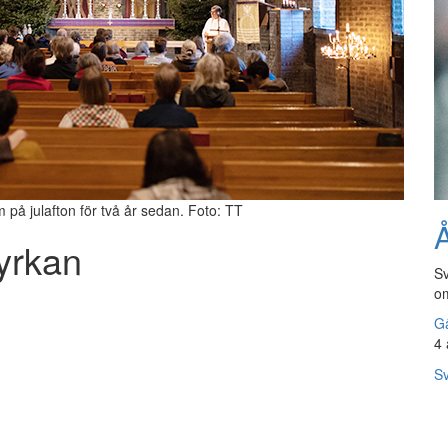
på julafton för två år sedan. Foto: TT
Å
yrkan
Sv
om
Gå
4 
Sv