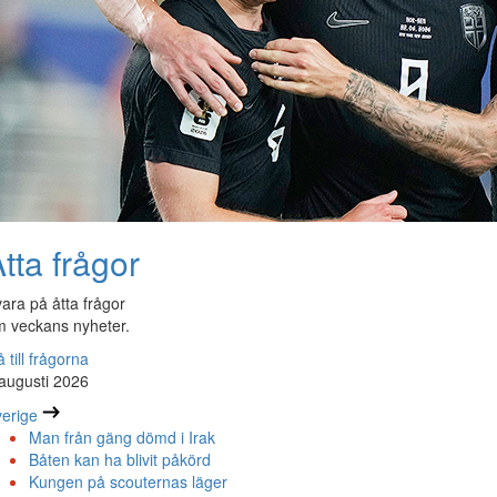
tta frågor
ara på åtta frågor
 veckans nyheter.
 till frågorna
augusti 2026
erige
Man från gäng dömd i Irak
Båten kan ha blivit påkörd
Kungen på scouternas läger