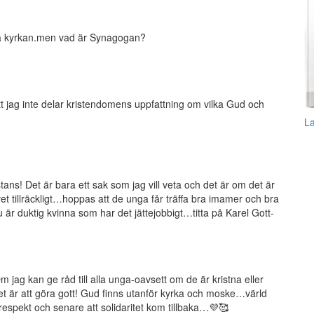
xa kyrkan.men vad är Synagogan?
jag inte delar kristendomens uppfattning om vilka Gud och
L
ns! Det är bara ett sak som jag vill veta och det är om det är
et tillräckligt…hoppas att de unga får träffa bra imamer och bra
u är duktig kvinna som har det jättejobbigt…titta på Karel Gott-
 jag kan ge råd till alla unga-oavsett om de är kristna eller
et är att göra gott! Gud finns utanför kyrka och moske…värld
 respekt och senare att solidaritet kom tillbaka…💜🥰