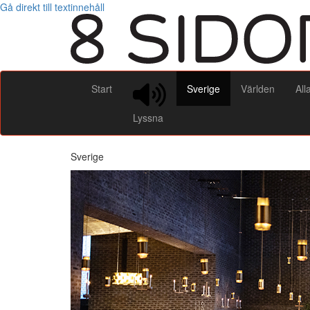
Gå direkt till textinnehåll
Start
Sverige
Världen
All
Lyssna
Sverige