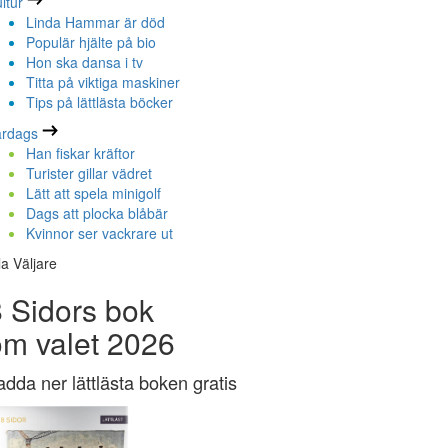
ltur
Linda Hammar är död
Populär hjälte på bio
Hon ska dansa i tv
Titta på viktiga maskiner
Tips på lättlästa böcker
ardags
Han fiskar kräftor
Turister gillar vädret
Lätt att spela minigolf
Dags att plocka blåbär
Kvinnor ser vackrare ut
la Väljare
 Sidors bok
om valet 2026
adda ner lättlästa boken gratis