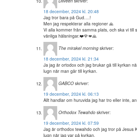
Dilveen
skriver:
18 december, 2024 kl. 20:48
Jag tror bara på Gud….!
Men jag respekterar alla regioner 🙏
Vi alla kommer från samma plats, och ska vi till
vänliga hälsningar.❤️🌹💋🙏
The mirakel morning
skriver:
18 december, 2024 kl. 21:34
Ja jag är ortodox och jag brukar gå till kyrkan nä
lugn när man går till kyrkan.
GABCO
skriver:
19 december, 2024 kl. 06:13
Allt handlar om huruvida jag har tro eller inte, a
Orthodox Tewahdo
skriver:
19 december, 2024 kl. 07:59
Jag är orthodox tewahdo och jag tror på Jesus Kr
lugn när jag var på kyrkan.