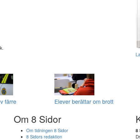
k.
L
v färre
Elever berättar om brott
Om 8 Sidor
Om tidningen 8 Sidor
8 
8 Sidors redaktion
D