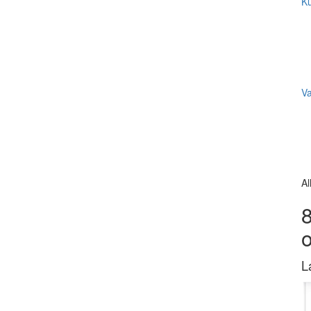
Ku
V
Al
8
L