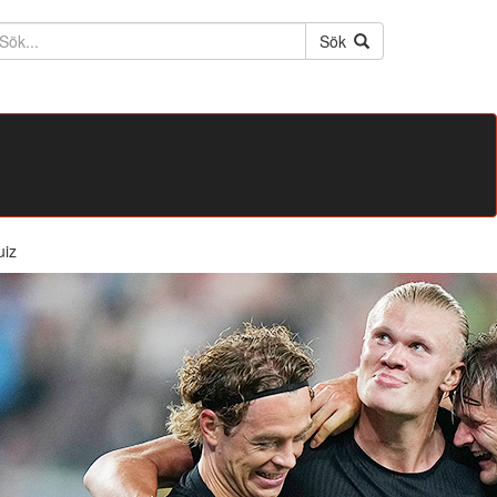
ktext
Sök
uiz