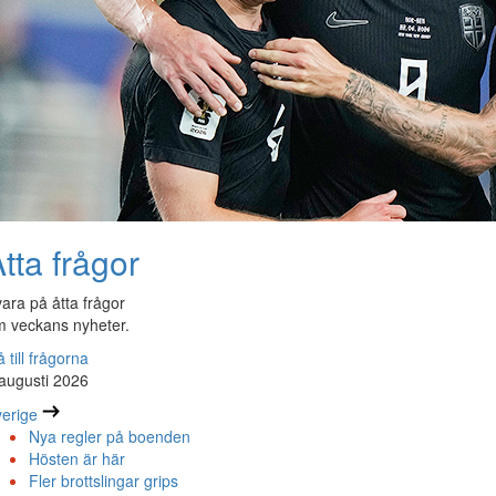
tta frågor
ara på åtta frågor
 veckans nyheter.
 till frågorna
augusti 2026
erige
Nya regler på boenden
Hösten är här
Fler brottslingar grips