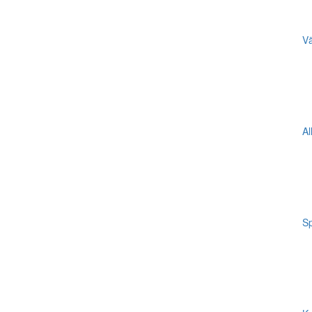
Vä
Al
Sp