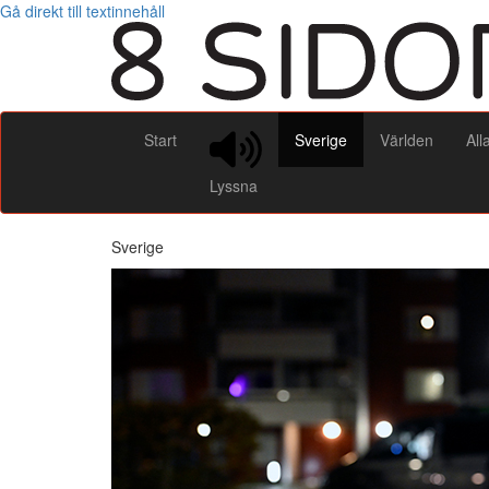
Gå direkt till textinnehåll
Start
Sverige
Världen
All
Lyssna
Sverige