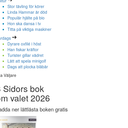
ltur
Stor tävling för körer
Linda Hammar är död
Populär hjälte på bio
Hon ska dansa i tv
Titta på viktiga maskiner
ardags
Dyrare oxfilé i höst
Han fiskar kräftor
Turister gillar vädret
Lätt att spela minigolf
Dags att plocka blåbär
la Väljare
 Sidors bok
om valet 2026
adda ner lättlästa boken gratis