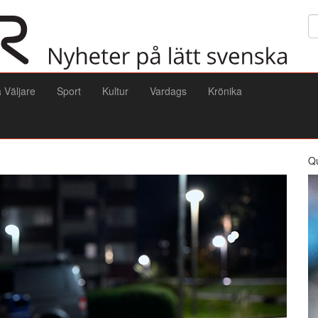
Sö
a Väljare
Sport
Kultur
Vardags
Krönika
Q