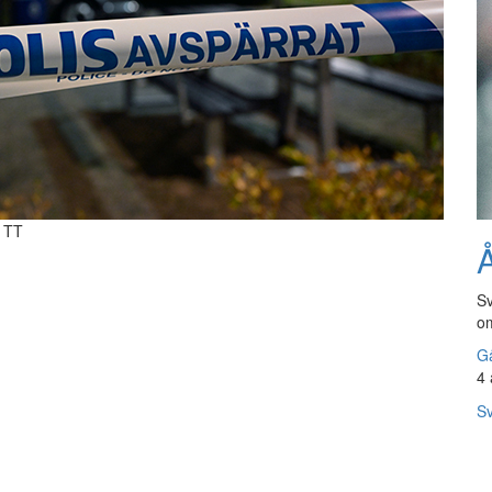
: TT
Å
Sv
om
Gå
4 
Sv