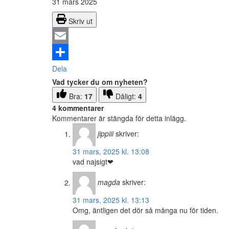
31 mars 2025
Skriv ut
Email
Dela
Vad tycker du om nyheten?
Bra:
17
Dåligt:
4
4 kommentarer
Kommentarer är stängda för detta inlägg.
jippiii
skriver:
31 mars, 2025 kl. 13:08
vad najsigt❤
magda
skriver:
31 mars, 2025 kl. 13:13
Omg, äntligen det dör så många nu för tiden.