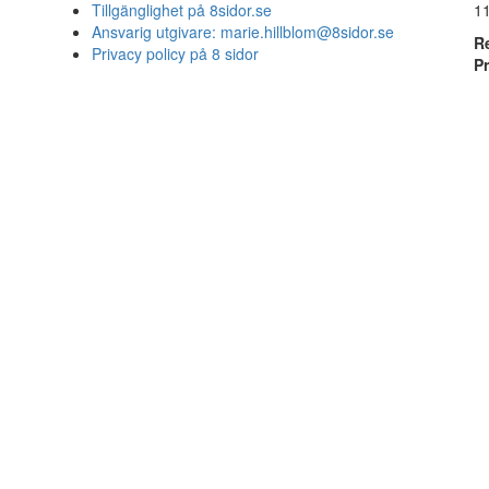
Tillgänglighet på 8sidor.se
1
Ansvarig utgivare:
marie.hillblom@8sidor.se
R
Privacy policy på 8 sidor
P