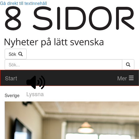
Gå direkt till textinnehåll
Sök
Söktext
Start
Mer
Lyssna
Sverige