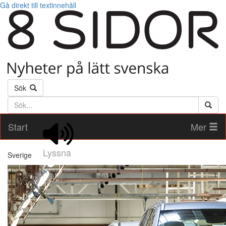
Gå direkt till textinnehåll
Sök
Söktext
Start
Mer
Lyssna
Sverige