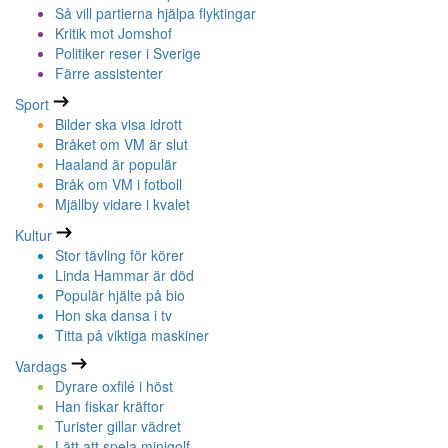
Så vill partierna hjälpa flyktingar
Kritik mot Jomshof
Politiker reser i Sverige
Färre assistenter
Sport
Bilder ska visa idrott
Bråket om VM är slut
Haaland är populär
Bråk om VM i fotboll
Mjällby vidare i kvalet
Kultur
Stor tävling för körer
Linda Hammar är död
Populär hjälte på bio
Hon ska dansa i tv
Titta på viktiga maskiner
Vardags
Dyrare oxfilé i höst
Han fiskar kräftor
Turister gillar vädret
Lätt att spela minigolf