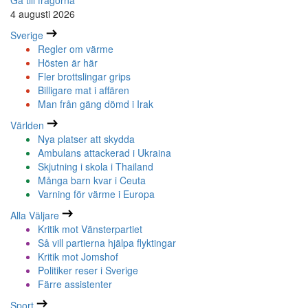
Gå till frågorna
4 augusti 2026
Sverige
Regler om värme
Hösten är här
Fler brottslingar grips
Billigare mat i affären
Man från gäng dömd i Irak
Världen
Nya platser att skydda
Ambulans attackerad i Ukraina
Skjutning i skola i Thailand
Många barn kvar i Ceuta
Varning för värme i Europa
Alla Väljare
Kritik mot Vänsterpartiet
Så vill partierna hjälpa flyktingar
Kritik mot Jomshof
Politiker reser i Sverige
Färre assistenter
Sport