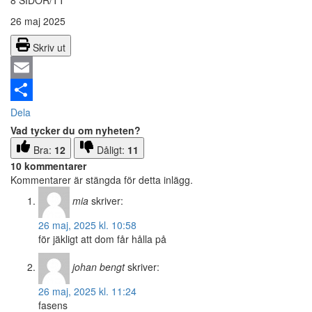
8 SIDOR/TT
26 maj 2025
Skriv ut
Email
Dela
Vad tycker du om nyheten?
Bra:
12
Dåligt:
11
10 kommentarer
Kommentarer är stängda för detta inlägg.
mia
skriver:
26 maj, 2025 kl. 10:58
för jäkligt att dom får hålla på
johan bengt
skriver:
26 maj, 2025 kl. 11:24
fasens