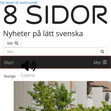
Gå direkt till textinnehåll
Sök
Söktext
Start
Mer
Lyssna
Sverige