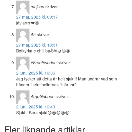
majsan
skriver:
27 maj, 2025 kl. 09:17
jävlarrrr💔😢
Ah
skriver:
27 maj, 2025 kl. 18:31
Botkyrka e chill ba✌️🫶🤝🤠😀
#FreeSweden
skriver:
2 juni, 2025 kl. 16:36
Jag tycker att detta är helt sjukt!! Man undrar vad som
händer i kriminellernas ”hjärnor”.
ArgeGubben
skriver:
2 juni, 2025 kl. 16:43
Sjukt!! Bara sjukt😠😠😠😠😠
Fler liknande artiklar