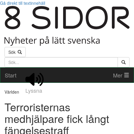
Gå direkt till textinnehåll
Sök
Söktext
Start
Mer
Lyssna
Världen
Terroristernas
medhjälpare fick långt
fängelsestraff