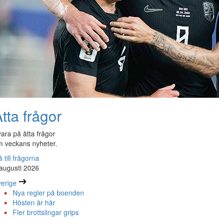
tta frågor
ara på åtta frågor
 veckans nyheter.
 till frågorna
augusti 2026
erige
Nya regler på boenden
Hösten är här
Fler brottslingar grips