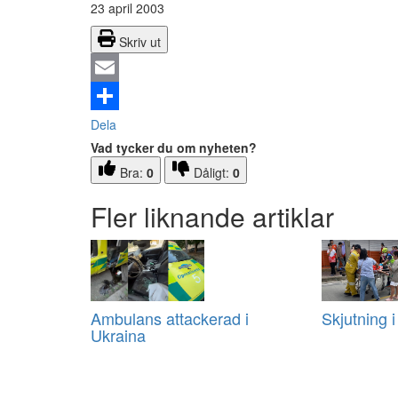
23 april 2003
Skriv ut
Email
Dela
Vad tycker du om nyheten?
Bra:
0
Dåligt:
0
Fler liknande artiklar
Ambulans attackerad i
Skjutning i
Ukraina