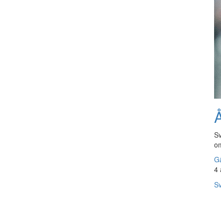
Å
Sv
om
Gå
4 
Sv