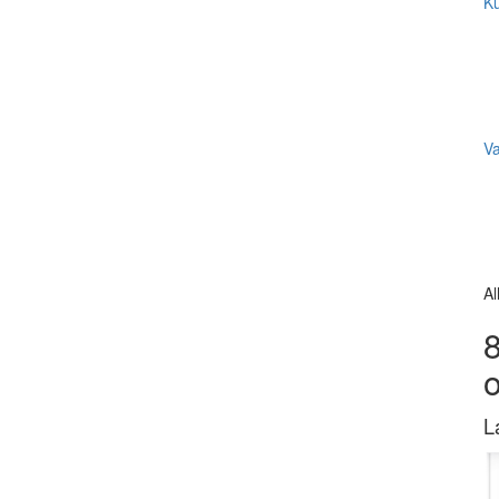
Ku
V
Al
8
L