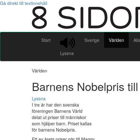
Gå direkt till textinnehåll
Start
Sverige
Världen
All
Lyssna
Världen
Barnens Nobelpris ti
Lyssna
I tre år har den svenska
föreningen Barnens Värld
delat ut priser till människor
som hjälper barn. Priset kallas
för barnens Nobelpris.
Ett av årets priser går till Maggy