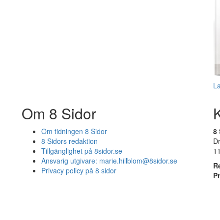
L
Om 8 Sidor
Om tidningen 8 Sidor
8 
8 Sidors redaktion
D
Tillgänglighet på 8sidor.se
1
Ansvarig utgivare:
marie.hillblom@8sidor.se
R
Privacy policy på 8 sidor
P