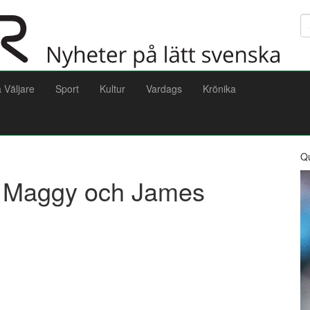
Sö
a Väljare
Sport
Kultur
Vardags
Krönika
Q
ll Maggy och James