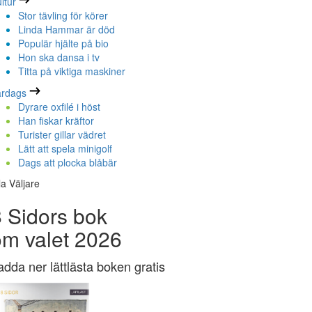
ltur
Stor tävling för körer
Linda Hammar är död
Populär hjälte på bio
Hon ska dansa i tv
Titta på viktiga maskiner
ardags
Dyrare oxfilé i höst
Han fiskar kräftor
Turister gillar vädret
Lätt att spela minigolf
Dags att plocka blåbär
la Väljare
 Sidors bok
om valet 2026
adda ner lättlästa boken gratis