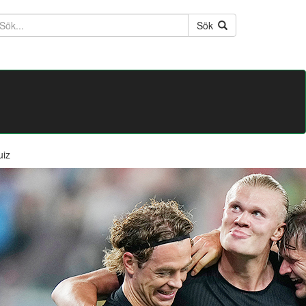
ktext
Sök
uiz