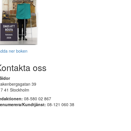
adda ner boken
Kontakta oss
Sidor
rakenbergsgatan 39
17 41 Stockholm
edaktionen:
08-580 02 867
renumerera/Kundtjänst:
08-121 060 38