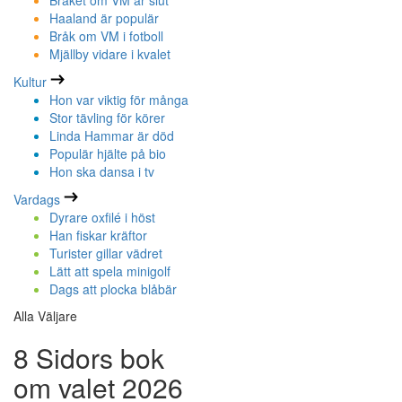
Bråket om VM är slut
Haaland är populär
Bråk om VM i fotboll
Mjällby vidare i kvalet
Kultur
Hon var viktig för många
Stor tävling för körer
Linda Hammar är död
Populär hjälte på bio
Hon ska dansa i tv
Vardags
Dyrare oxfilé i höst
Han fiskar kräftor
Turister gillar vädret
Lätt att spela minigolf
Dags att plocka blåbär
Alla Väljare
8 Sidors bok
om valet 2026