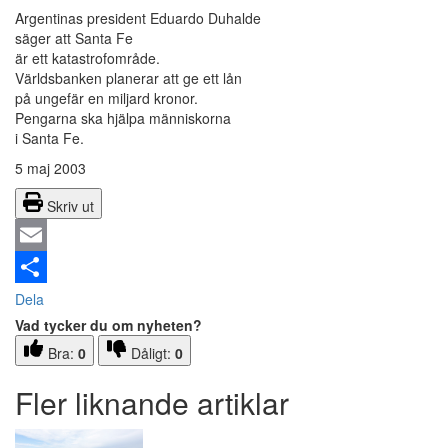
Argentinas president Eduardo Duhalde
säger att Santa Fe
är ett katastrofområde.
Världsbanken planerar att ge ett lån
på ungefär en miljard kronor.
Pengarna ska hjälpa människorna
i Santa Fe.
5 maj 2003
Skriv ut
Email
Dela
Vad tycker du om nyheten?
Bra:
0
Dåligt:
0
Fler liknande artiklar