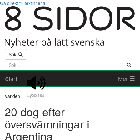
Gå direkt till textinnehåll
Sök
Söktext
Start
Mer
Lyssna
Världen
20 dog efter
översvämningar i
Argentina