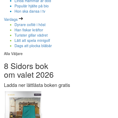
Linda Hammar är död
Populär hjälte på bio
Hon ska dansa i tv
Vardags
Dyrare oxfilé i höst
Han fiskar kräftor
Turister gillar vädret
Lätt att spela minigolf
Dags att plocka blåbär
Alla Väljare
8 Sidors bok
om valet 2026
Ladda ner lättlästa boken gratis