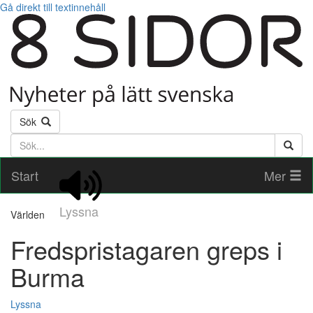
Gå direkt till textinnehåll
Sök
Söktext
Start
Mer
Lyssna
Världen
Fredspristagaren greps i
Burma
Lyssna