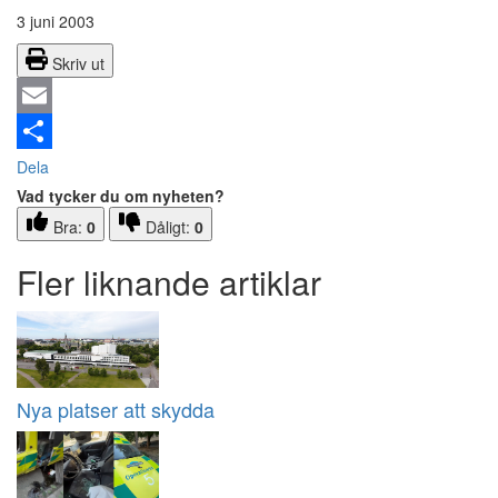
3 juni 2003
Skriv ut
Email
Dela
Vad tycker du om nyheten?
Bra:
0
Dåligt:
0
Fler liknande artiklar
Nya platser att skydda