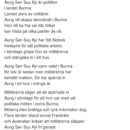
Aung San Suu Kyi är politiker
i landet Burma.
Landet styrs av militärer.
Aung vill skapa demokrati i Burma.
Hon vill ha fria val där folket
kan rösta på vilka partier de vill.
Aung San Suu Kyi har fått Nobels
fredspris för sitt politiska arbete.
I söndags greps hon av militärerna
och stängdes in i ett hus.
Aung San Suu Kyi vann valet i Burma
för tolv år sedan men militärerna har
behållit makten. De har spärrat in
Aung i ett hus i många år.
Militärerna säger att de spärrade in
Aung i söndags för att hon var med vid
politiska möten i norra Burma.
Mötena blev bråkiga och fyra människor dog.
Flera länder, bland annat Frankrike
och Australien kräver att militärerna släpper
Aung San Suu Kyi fri genast.