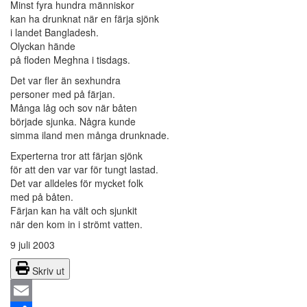
Minst fyra hundra människor
kan ha drunknat när en färja sjönk
i landet Bangladesh.
Olyckan hände
på floden Meghna i tisdags.
Det var fler än sexhundra
personer med på färjan.
Många låg och sov när båten
började sjunka. Några kunde
simma iland men många drunknade.
Experterna tror att färjan sjönk
för att den var var för tungt lastad.
Det var alldeles för mycket folk
med på båten.
Färjan kan ha vält och sjunkit
när den kom in i strömt vatten.
9 juli 2003
Skriv ut