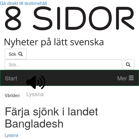
Gå direkt till textinnehåll
Sök
Söktext
Start
Mer
Lyssna
Världen
Färja sjönk i landet
Bangladesh
Lyssna