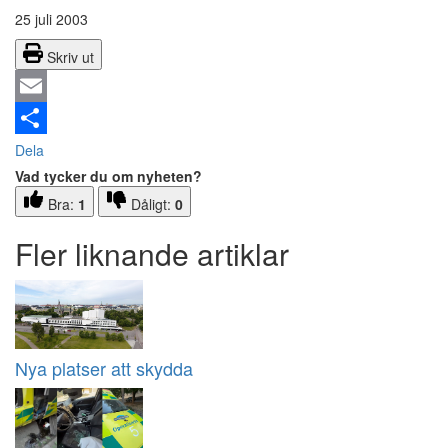
25 juli 2003
Skriv ut
Email
Dela
Vad tycker du om nyheten?
Bra:
1
Dåligt:
0
Fler liknande artiklar
Nya platser att skydda