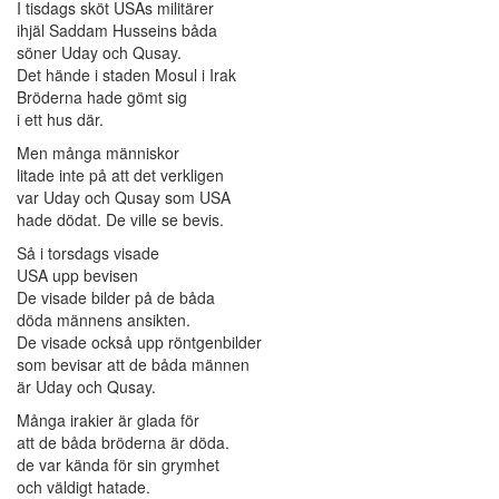
I tisdags sköt USAs militärer
ihjäl Saddam Husseins båda
söner Uday och Qusay.
Det hände i staden Mosul i Irak
Bröderna hade gömt sig
i ett hus där.
Men många människor
litade inte på att det verkligen
var Uday och Qusay som USA
hade dödat. De ville se bevis.
Så i torsdags visade
USA upp bevisen
De visade bilder på de båda
döda männens ansikten.
De visade också upp röntgenbilder
som bevisar att de båda männen
är Uday och Qusay.
Många irakier är glada för
att de båda bröderna är döda.
de var kända för sin grymhet
och väldigt hatade.