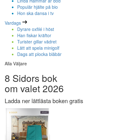
Linda Hammar är död
Populär hjälte på bio
Hon ska dansa i tv
Vardags
Dyrare oxfilé i höst
Han fiskar kräftor
Turister gillar vädret
Lätt att spela minigolf
Dags att plocka blåbär
Alla Väljare
8 Sidors bok
om valet 2026
Ladda ner lättlästa boken gratis