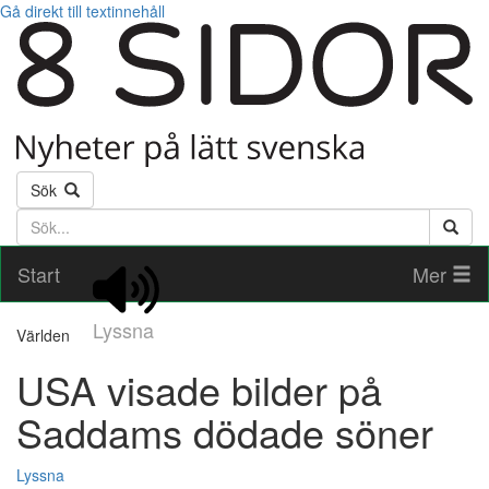
Gå direkt till textinnehåll
Sök
Söktext
Start
Mer
Lyssna
Världen
USA visade bilder på
Saddams dödade söner
Lyssna