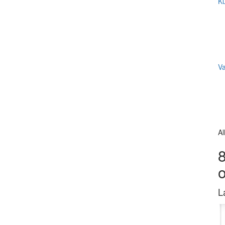
Ku
V
Al
8
L