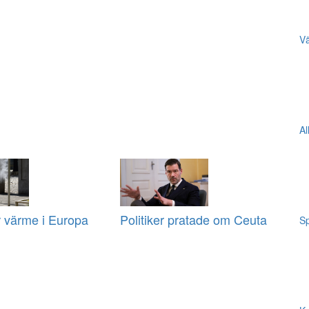
Vä
Al
r värme i Europa
Politiker pratade om Ceuta
Sp