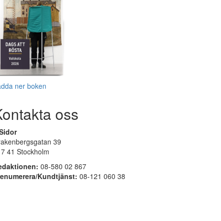
adda ner boken
Kontakta oss
Sidor
rakenbergsgatan 39
17 41 Stockholm
edaktionen:
08-580 02 867
renumerera/Kundtjänst:
08-121 060 38