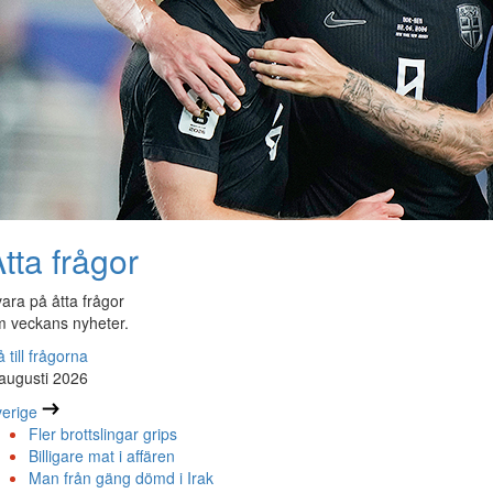
tta frågor
ara på åtta frågor
 veckans nyheter.
 till frågorna
augusti 2026
erige
Fler brottslingar grips
Billigare mat i affären
Man från gäng dömd i Irak