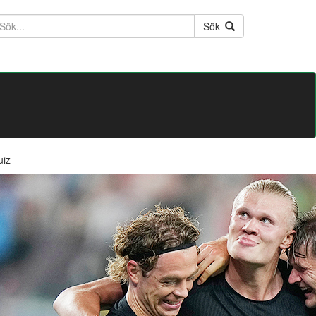
ktext
Sök
uiz