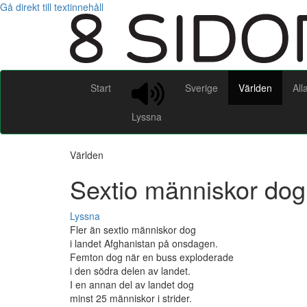
Gå direkt till textinnehåll
Start
Sverige
Världen
All
Lyssna
Världen
Sextio människor dog
Lyssna
Fler än sextio människor dog
i landet Afghanistan på onsdagen.
Femton dog när en buss exploderade
i den södra delen av landet.
I en annan del av landet dog
minst 25 människor i strider.