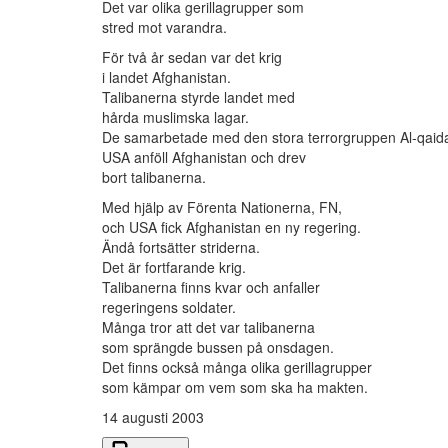
Det var olika gerillagrupper som
stred mot varandra.
För två år sedan var det krig
i landet Afghanistan.
Talibanerna styrde landet med
hårda muslimska lagar.
De samarbetade med den stora terrorgruppen Al-qaid
USA anföll Afghanistan och drev
bort talibanerna.
Med hjälp av Förenta Nationerna, FN,
och USA fick Afghanistan en ny regering.
Ändå fortsätter striderna.
Det är fortfarande krig.
Talibanerna finns kvar och anfaller
regeringens soldater.
Många tror att det var talibanerna
som sprängde bussen på onsdagen.
Det finns också många olika gerillagrupper
som kämpar om vem som ska ha makten.
14 augusti 2003