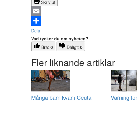
Skriv ut
Email
Dela
Vad tycker du om nyheten?
Bra:
0
Dåligt:
0
Fler liknande artiklar
Många barn kvar i Ceuta
Varning fö