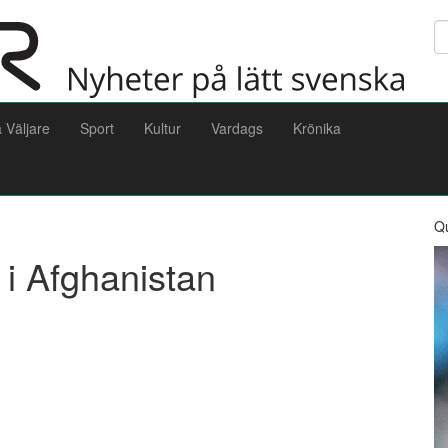
Sö
a Väljare
Sport
Kultur
Vardags
Krönika
Q
 i Afghanistan