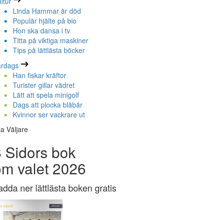
ltur
Linda Hammar är död
Populär hjälte på bio
Hon ska dansa i tv
Titta på viktiga maskiner
Tips på lättlästa böcker
ardags
Han fiskar kräftor
Turister gillar vädret
Lätt att spela minigolf
Dags att plocka blåbär
Kvinnor ser vackrare ut
la Väljare
 Sidors bok
om valet 2026
adda ner lättlästa boken gratis