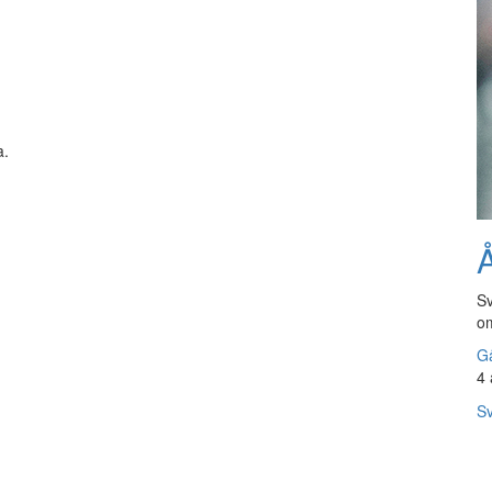
a.
Å
Sv
om
Gå
4 
Sv