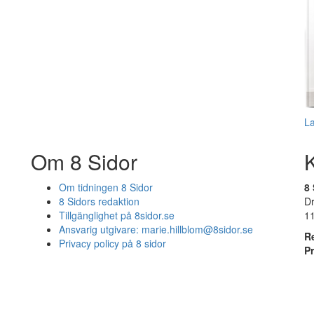
L
Om 8 Sidor
Om tidningen 8 Sidor
8 
8 Sidors redaktion
D
Tillgänglighet på 8sidor.se
1
Ansvarig utgivare:
marie.hillblom@8sidor.se
R
Privacy policy på 8 sidor
P