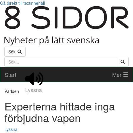
Gå direkt till textinnehåll
Sök
Söktext
Start
Mer
Lyssna
Världen
Experterna hittade inga
förbjudna vapen
Lyssna