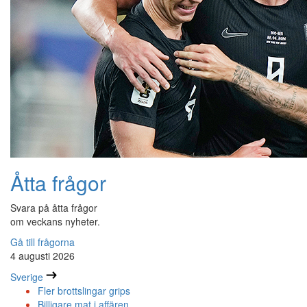
Åtta frågor
Svara på åtta frågor
om veckans nyheter.
Gå till frågorna
4 augusti 2026
Sverige
Fler brottslingar grips
Billigare mat i affären