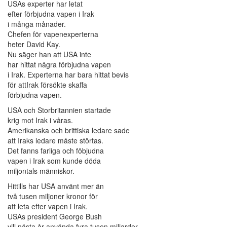
USAs experter har letat
efter förbjudna vapen i Irak
i många månader.
Chefen för vapenexperterna
heter David Kay.
Nu säger han att USA inte
har hittat några förbjudna vapen
i Irak. Experterna har bara hittat bevis
för attIrak försökte skaffa
förbjudna vapen.
USA och Storbritannien startade
krig mot Irak i våras.
Amerikanska och brittiska ledare sade
att Iraks ledare måste störtas.
Det fanns farliga och föbjudna
vapen i Irak som kunde döda
miljontals människor.
Hittills har USA använt mer än
två tusen miljoner kronor för
att leta efter vapen i Irak.
USAs president George Bush
vill nästa år använda fyra tusen miljarder