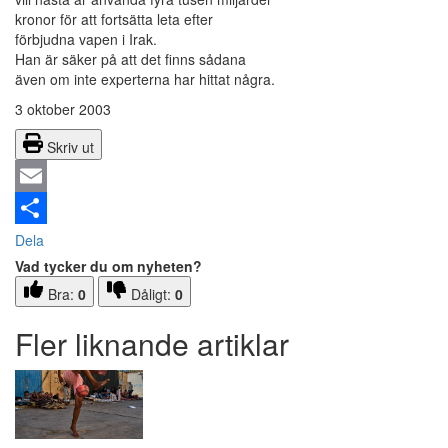
kronor för att fortsätta leta efter
förbjudna vapen i Irak.
Han är säker på att det finns sådana
även om inte experterna har hittat några.
3 oktober 2003
Skriv ut
Email
Dela
Vad tycker du om nyheten?
Bra:
0
Dåligt:
0
Fler liknande artiklar