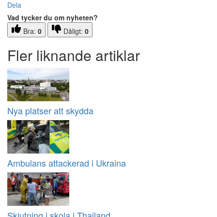
Dela
Vad tycker du om nyheten?
Bra:
0
Dåligt:
0
Fler liknande artiklar
Nya platser att skydda
Ambulans attackerad i Ukraina
Skjutning i skola i Thailand