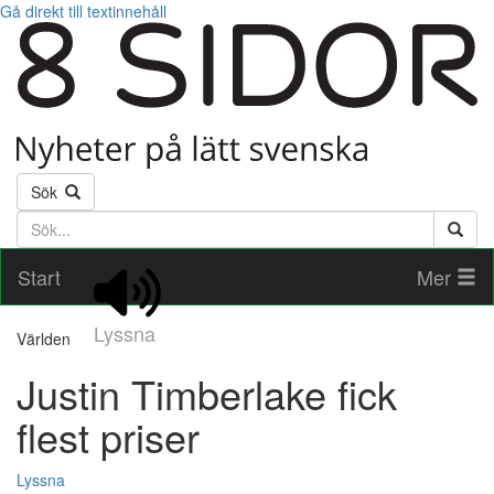
Gå direkt till textinnehåll
Sök
Söktext
Start
Mer
Lyssna
Världen
Justin Timberlake fick
flest priser
Lyssna