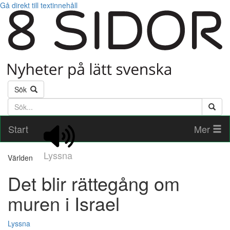
Gå direkt till textinnehåll
Sök
Söktext
Start
Mer
Lyssna
Världen
Det blir rättegång om
muren i Israel
Lyssna