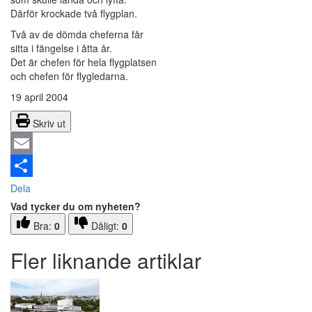
Därför krockade två flygplan.
Två av de dömda cheferna får
sitta i fängelse i åtta år.
Det är chefen för hela flygplatsen
och chefen för flygledarna.
19 april 2004
Skriv ut
Email
Dela
Vad tycker du om nyheten?
Bra:
0
Dåligt:
0
Fler liknande artiklar