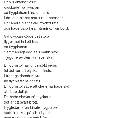
Den 8 oktober 2001
krockade två flygplan
på flygplatsen Linate i Italien.
I det ena planet satt 110 människor.
Det andra planet var mycket litet
och hade bara fyra människor ombord.
Vid olyckan körde det stora
flygplanet in i ett hus
på flygplatsen.
Sammanlagt dog 118 människor.
Tjugotre av dem var svenskar.
En domstol har undersökt vems
fel det var att olyckan hände.
I fredags dömdes fyra
av flygplatsens chefer.
En domstol sade att cheferna hade skött
sitt jobb dåligt.
De hade slarvat så mycket att
det är ett svårt brott.
Flygledarna på Linate-flygplatsen
hade inte koll på vilka flygplan
som skulle landa och lyfta.