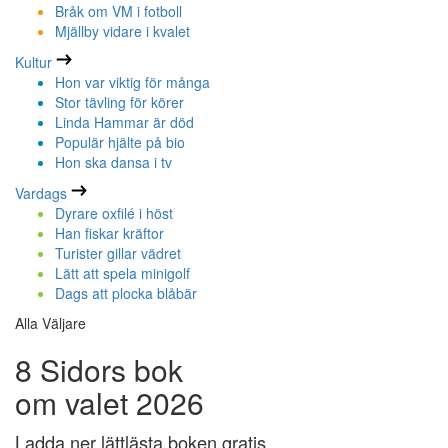
Bråk om VM i fotboll
Mjällby vidare i kvalet
Kultur
Hon var viktig för många
Stor tävling för körer
Linda Hammar är död
Populär hjälte på bio
Hon ska dansa i tv
Vardags
Dyrare oxfilé i höst
Han fiskar kräftor
Turister gillar vädret
Lätt att spela minigolf
Dags att plocka blåbär
Alla Väljare
8 Sidors bok
om valet 2026
Ladda ner lättlästa boken gratis