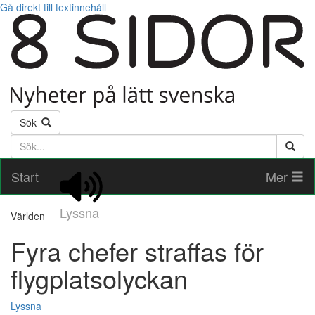
Gå direkt till textinnehåll
Sök
Söktext
Start
Mer
Lyssna
Världen
Fyra chefer straffas för
flygplatsolyckan
Lyssna