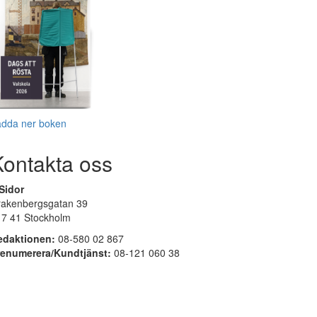
adda ner boken
Kontakta oss
Sidor
rakenbergsgatan 39
17 41 Stockholm
edaktionen:
08-580 02 867
renumerera/Kundtjänst:
08-121 060 38