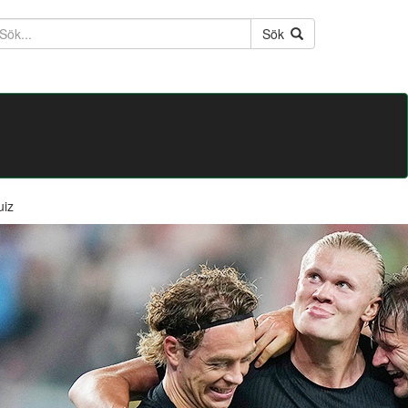
ktext
Sök
uiz