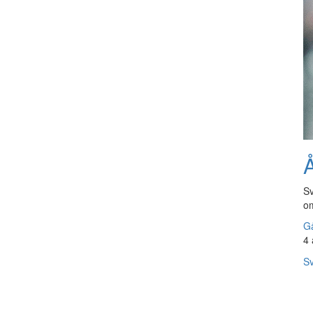
Å
Sv
om
Gå
4 
Sv