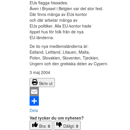
EUs flagga hissades.
Även i Bryssel i Belgien var det stor fest.
Där finns många av EUs kontor
och där arbetar många av
EUs politiker. Alla EU-kontor hade
öppet hus för folk från de nya
EU-länderna.
De tio nya medlemsländerna är:
Estland, Lettland, Litauen, Malta,
Polen, Slovakien, Slovenien, Tjeckien,
Ungern och den grekiska delen av Cypern.
3 maj 2004
Skriv ut
Email
Dela
Vad tycker du om nyheten?
Bra:
0
Dåligt:
0