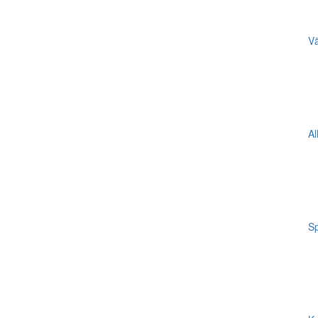
Vä
Al
Sp