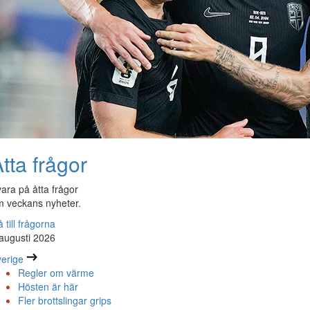
tta frågor
ara på åtta frågor
 veckans nyheter.
 till frågorna
augusti 2026
erige
Regler om värme
Hösten är här
Fler brottslingar grips