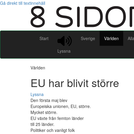
Gå direkt till textinnehåll
Start
Sverige
Världen
All
Lyssna
Världen
EU har blivit större
Lyssna
Den första maj blev
Europeiska unionen, EU, större.
Mycket större.
EU växte från femton länder
till 25 länder.
Politiker och vanligt folk