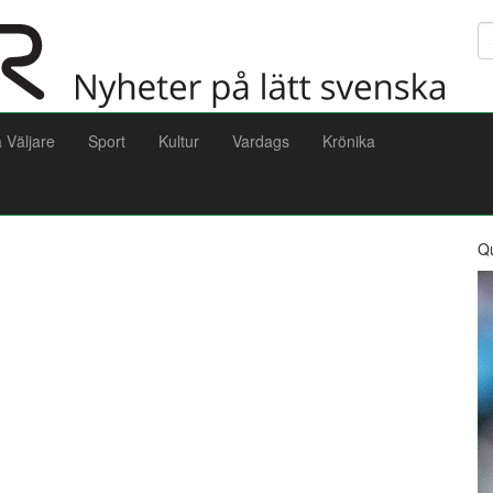
Sö
a Väljare
Sport
Kultur
Vardags
Krönika
Q