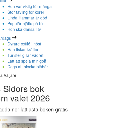
ltur
Hon var viktig för många
Stor tävling för körer
Linda Hammar är död
Populär hjälte på bio
Hon ska dansa i tv
ardags
Dyrare oxfilé i höst
Han fiskar kräftor
Turister gillar vädret
Lätt att spela minigolf
Dags att plocka blåbär
la Väljare
 Sidors bok
om valet 2026
adda ner lättlästa boken gratis