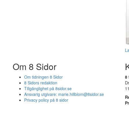
L
Om 8 Sidor
Om tidningen 8 Sidor
8 
8 Sidors redaktion
D
Tillgänglighet på 8sidor.se
1
Ansvarig utgivare:
marie.hillblom@8sidor.se
R
Privacy policy på 8 sidor
P