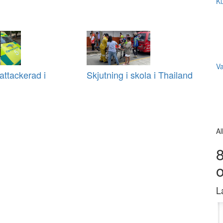
Ku
V
ttackerad i
Skjutning i skola i Thailand
Al
8
L