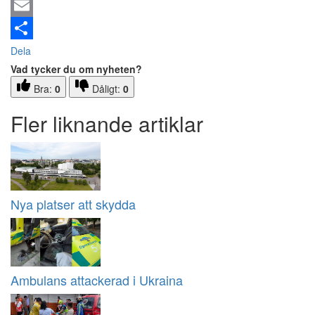
Email
Dela
Vad tycker du om nyheten?
Bra:
0
Dåligt:
0
Fler liknande artiklar
Nya platser att skydda
Ambulans attackerad i Ukraina