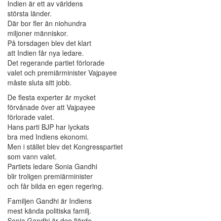
Indien är ett av världens
största länder.
Där bor fler än niohundra
miljoner människor.
På torsdagen blev det klart
att Indien får nya ledare.
Det regerande partiet förlorade
valet och premiärminister Vajpayee
måste sluta sitt jobb.
De flesta experter är mycket
förvånade över att Vajpayee
förlorade valet.
Hans parti BJP har lyckats
bra med Indiens ekonomi.
Men i stället blev det Kongresspartiet
som vann valet.
Partiets ledare Sonia Gandhi
blir troligen premiärminister
och får bilda en egen regering.
Familjen Gandhi är Indiens
mest kända politiska familj.
Sonia Gandhi är den fjärde