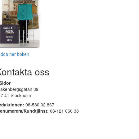
adda ner boken
Kontakta oss
Sidor
rakenbergsgatan 39
17 41 Stockholm
edaktionen:
08-580 02 867
renumerera/Kundtjänst:
08-121 060 38