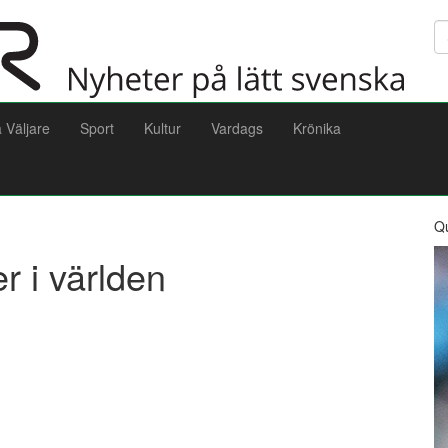
Sö
a Väljare
Sport
Kultur
Vardags
Krönika
Q
r i världen