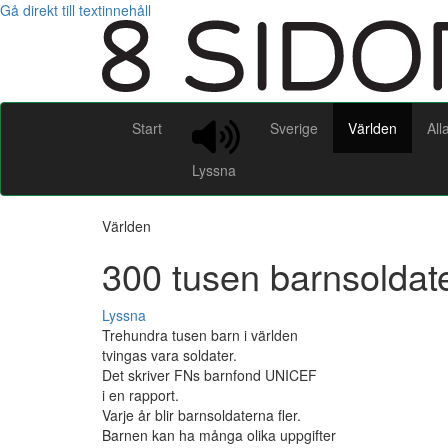
Gå direkt till textinnehåll
Start
Sverige
Världen
All
Lyssna
Världen
300 tusen barnsoldate
Lyssna
Trehundra tusen barn i världen
tvingas vara soldater.
Det skriver FNs barnfond UNICEF
i en rapport.
Varje år blir barnsoldaterna fler.
Barnen kan ha många olika uppgifter