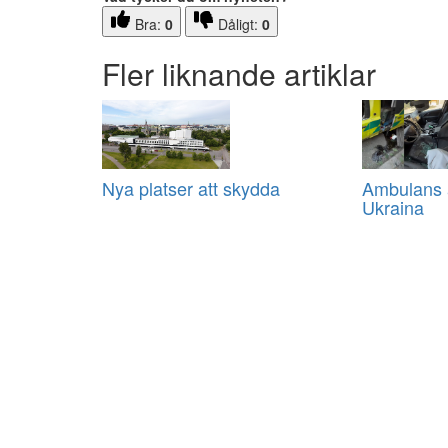
Bra:
0
Dåligt:
0
Fler liknande artiklar
Nya platser att skydda
Ambulans a
Ukraina