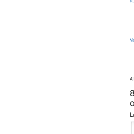
Ku
V
Al
8
L