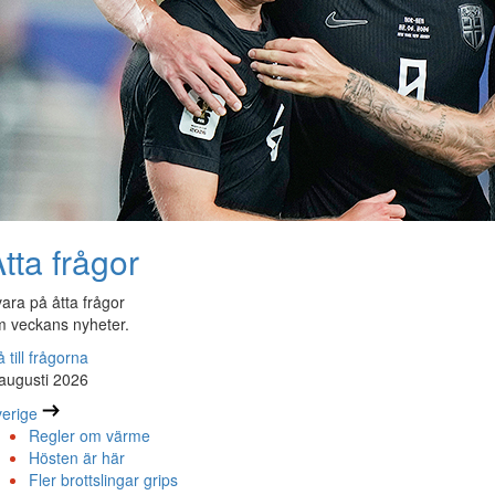
tta frågor
ara på åtta frågor
 veckans nyheter.
 till frågorna
augusti 2026
erige
Regler om värme
Hösten är här
Fler brottslingar grips