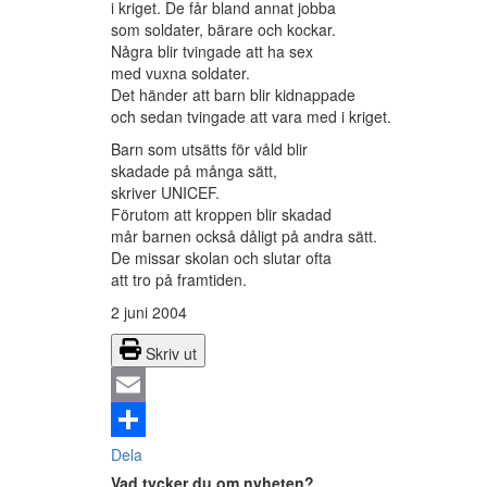
i kriget. De får bland annat jobba
som soldater, bärare och kockar.
Några blir tvingade att ha sex
med vuxna soldater.
Det händer att barn blir kidnappade
och sedan tvingade att vara med i kriget.
Barn som utsätts för våld blir
skadade på många sätt,
skriver UNICEF.
Förutom att kroppen blir skadad
mår barnen också dåligt på andra sätt.
De missar skolan och slutar ofta
att tro på framtiden.
2 juni 2004
Skriv ut
Email
Dela
Vad tycker du om nyheten?