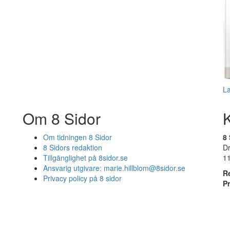
L
Om 8 Sidor
Om tidningen 8 Sidor
8 
8 Sidors redaktion
D
Tillgänglighet på 8sidor.se
1
Ansvarig utgivare:
marie.hillblom@8sidor.se
R
Privacy policy på 8 sidor
P