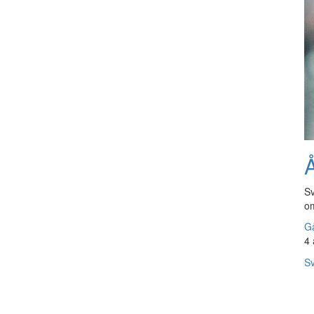
Å
Sv
om
Gå
4 
Sv