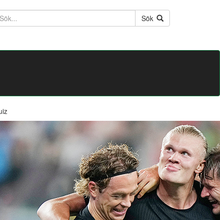
ktext
Sök
uiz