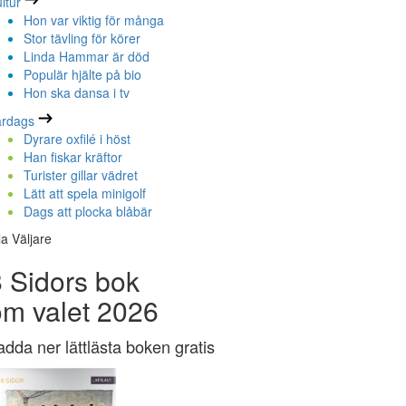
ltur
Hon var viktig för många
Stor tävling för körer
Linda Hammar är död
Populär hjälte på bio
Hon ska dansa i tv
ardags
Dyrare oxfilé i höst
Han fiskar kräftor
Turister gillar vädret
Lätt att spela minigolf
Dags att plocka blåbär
la Väljare
 Sidors bok
om valet 2026
adda ner lättlästa boken gratis