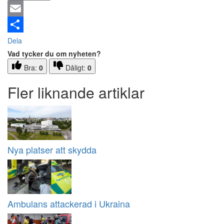
Email
Dela
Vad tycker du om nyheten?
Bra:
0
Dåligt:
0
Fler liknande artiklar
Nya platser att skydda
Ambulans attackerad i Ukraina