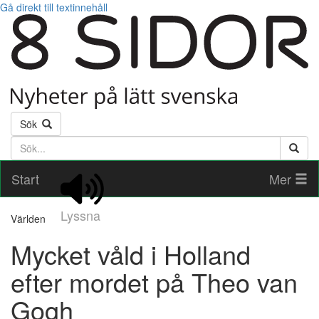
Gå direkt till textinnehåll
Sök
Söktext
Start
Mer
Lyssna
Världen
Mycket våld i Holland
efter mordet på Theo van
Gogh