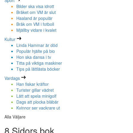
Sport
Bilder ska visa idrott
Bråket om VM är slut
Haaland är populär
Bråk om VM i fotboll
Mjällby vidare i kvalet
Kultur
Linda Hammar är död
Populär hjälte på bio
Hon ska dansa i tv
Titta på viktiga maskiner
Tips på lättlästa böcker
Vardags
Han fiskar kräftor
Turister gillar vädret
Lätt att spela minigolf
Dags att plocka blåbär
Kvinnor ser vackrare ut
Alla Väljare
8 Sidors bok