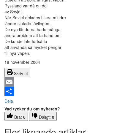
Ryssland var då en del
av Sovjet.
När Sovjet delades i flera mindre
länder slutade tävlingen.
De nya länderna hade många
andra problem att ta hand om.
De kunde inte fortsätta
att använda så mycket pengar
till nya vapen.
18 november 2004
Skriv ut
Email
Dela
Vad tycker du om nyheten?
Bra:
0
Dåligt:
0
Fler liknande artiklar