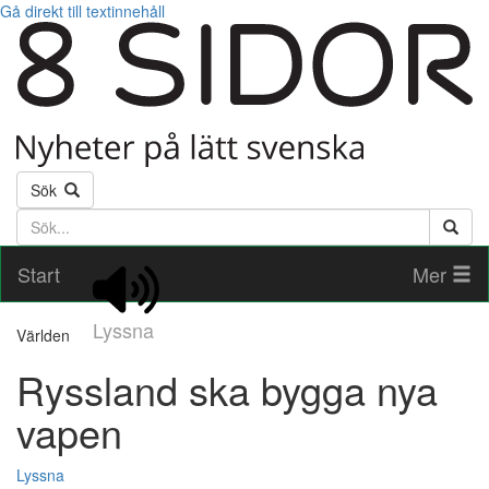
Gå direkt till textinnehåll
Sök
Söktext
Start
Mer
Lyssna
Världen
Ryssland ska bygga nya
vapen
Lyssna