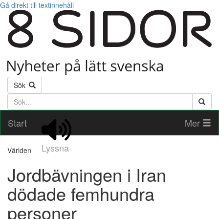
Gå direkt till textinnehåll
Sök
Söktext
Start
Mer
Lyssna
Världen
Jordbävningen i Iran
dödade femhundra
personer