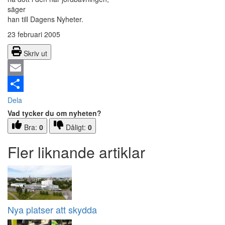
säger
han till Dagens Nyheter.
23 februari 2005
Skriv ut
Email
Dela
Vad tycker du om nyheten?
Bra:
0
Dåligt:
0
Fler liknande artiklar
Nya platser att skydda