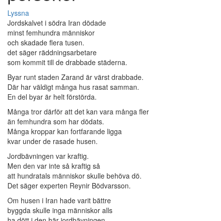
Lyssna
Jordskalvet i södra Iran dödade
minst femhundra människor
och skadade flera tusen.
det säger räddningsarbetare
som kommit till de drabbade städerna.
Byar runt staden Zarand är värst drabbade.
Där har väldigt många hus rasat samman.
En del byar är helt förstörda.
Många tror därför att det kan vara många fler
än femhundra som har dödats.
Många kroppar kan fortfarande ligga
kvar under de rasade husen.
Jordbävningen var kraftig.
Men den var inte så kraftig så
att hundratals människor skulle behöva dö.
Det säger experten Reynir Bödvarsson.
Om husen i Iran hade varit bättre
byggda skulle inga människor alls
ha dött i den här jordbävningen,