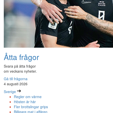
Åtta frågor
Svara på åtta frågor
om veckans nyheter.
Gå till frågorna
4 augusti 2026
Sverige
Regler om värme
Hösten är här
Fler brottslingar grips
Billigare mat i affären