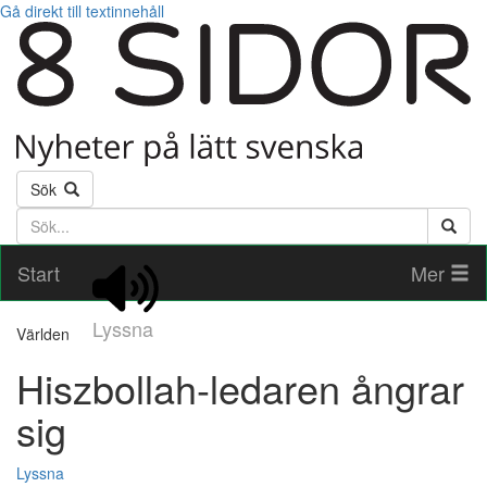
Gå direkt till textinnehåll
Sök
Söktext
Start
Mer
Lyssna
Världen
Hiszbollah-ledaren ångrar
sig
Lyssna