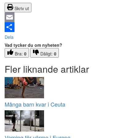
Skriv ut
Email
Dela
Vad tycker du om nyheten?
Bra:
0
Dåligt:
0
Fler liknande artiklar
Många barn kvar i Ceuta
Varning för värme i Europa