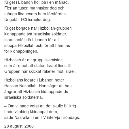
Kriget i Libanon höll på i en månad.
Fler än tusen människor dog och
många libanesers hem förstördes.
Ungefär 160 israeler dog.
Kriget började när Hizbollah-gruppen
kidnappade två israeliska soldater.
Israel anföll då Libanon för att
stoppa Hizbollah och för att hämnas
för kidnappningen.
Hizbollah är en grupp islamister
som är emot att staten Israel finns till.
Gruppen har skickat raketer mot Israel.
Hizbollahs ledare i Libanon heter
Hassan Nasrallah. Han säger att han
ångrar att Hizbollah kidnappade de
israeliska soldaterna.
– Om vi hade vetat att det skulle bli krig
hade vi aldrig kidnappat dem,
sade Nasrallah i en TV-intervju i söndags.
28 augusti 2006