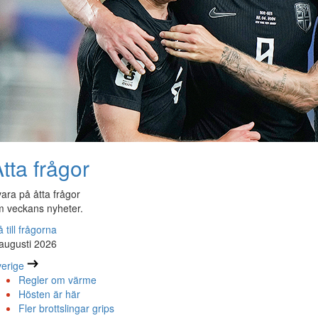
tta frågor
ara på åtta frågor
 veckans nyheter.
 till frågorna
augusti 2026
erige
Regler om värme
Hösten är här
Fler brottslingar grips