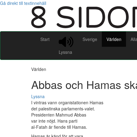
Gå direkt till textinnehåll
Start
Sverige
Världen
All
Lyssna
Världen
Abbas och Hamas ska 
Lyssna
I vintras vann organistationen Hamas
det palestinska parlaments-valet.
Presidenten Mahmud Abbas
var inte nöjd. Hans parti
al-Fatah är fiende till Hamas.
Hamas är känd för att vara