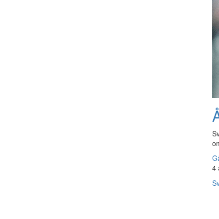
Å
Sv
om
Gå
4 
Sv