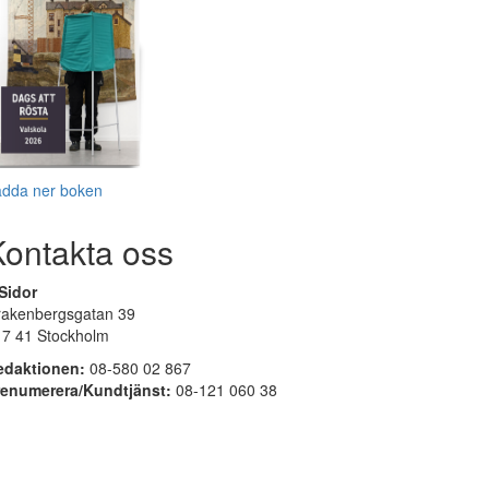
adda ner boken
Kontakta oss
Sidor
rakenbergsgatan 39
17 41 Stockholm
edaktionen:
08-580 02 867
renumerera/Kundtjänst:
08-121 060 38