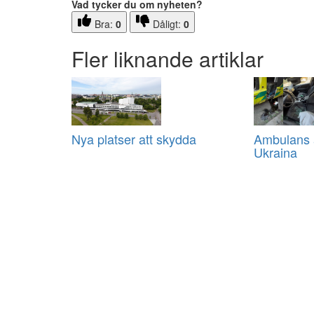
Vad tycker du om nyheten?
Bra:
0
Dåligt:
0
Fler liknande artiklar
Nya platser att skydda
Ambulans a
Ukraina