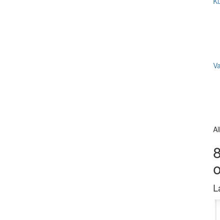
Ku
V
Al
8
L