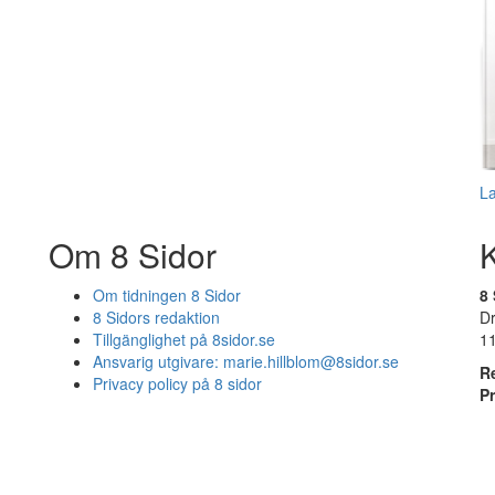
L
Om 8 Sidor
Om tidningen 8 Sidor
8 
8 Sidors redaktion
D
Tillgänglighet på 8sidor.se
1
Ansvarig utgivare:
marie.hillblom@8sidor.se
R
Privacy policy på 8 sidor
P