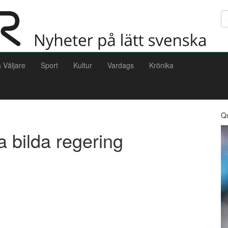
Sö
a Väljare
Sport
Kultur
Vardags
Krönika
Q
bilda regering