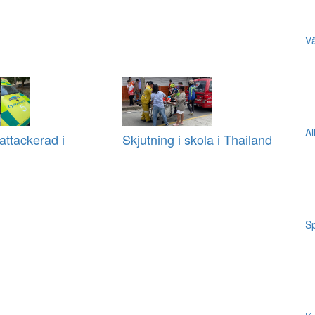
Vä
Al
ttackerad i
Skjutning i skola i Thailand
Sp