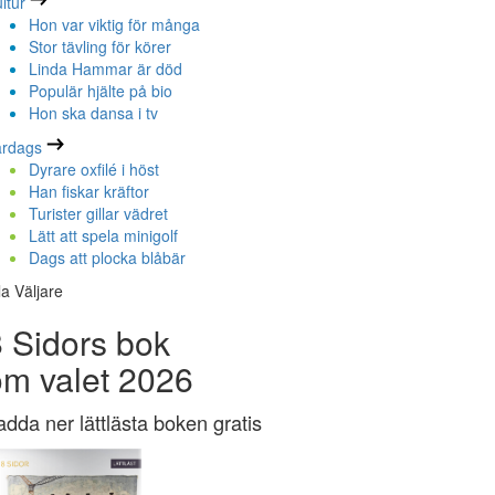
ltur
Hon var viktig för många
Stor tävling för körer
Linda Hammar är död
Populär hjälte på bio
Hon ska dansa i tv
ardags
Dyrare oxfilé i höst
Han fiskar kräftor
Turister gillar vädret
Lätt att spela minigolf
Dags att plocka blåbär
la Väljare
 Sidors bok
om valet 2026
adda ner lättlästa boken gratis