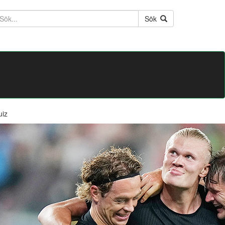
ktext
Sök
uiz