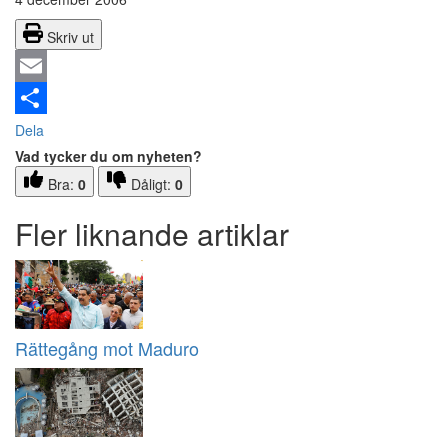
Skriv ut
Email
Dela
Vad tycker du om nyheten?
Bra:
0
Dåligt:
0
Fler liknande artiklar
Rättegång mot Maduro