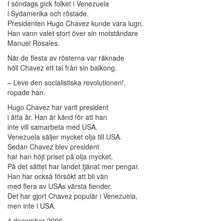
I söndags gick folket i Venezuela
i Sydamerika och röstade.
Presidenten Hugo Chavez kunde vara lugn.
Han vann valet stort över sin motståndare
Manuel Rosales.
När de flesta av rösterna var räknade
höll Chavez ett tal från sin balkong.
– Leve den socialistiska revolutionen!,
ropade han.
Hugo Chavez har varit president
i åtta år. Han är känd för att han
inte vill samarbeta med USA.
Venezuela säljer mycket olja till USA.
Sedan Chavez blev president
har han höjt priset på olja mycket.
På det sättet har landet tjänat mer pengar.
Han har också försökt att bli vän
med flera av USAs värsta fiender.
Det har gjort Chavez populär i Venezuela,
men inte i USA.
4 december 2006