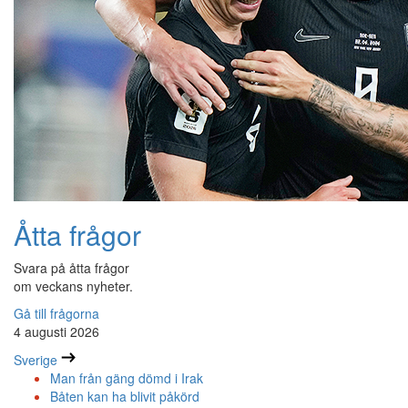
Åtta frågor
Svara på åtta frågor
om veckans nyheter.
Gå till frågorna
4 augusti 2026
Sverige
Man från gäng dömd i Irak
Båten kan ha blivit påkörd