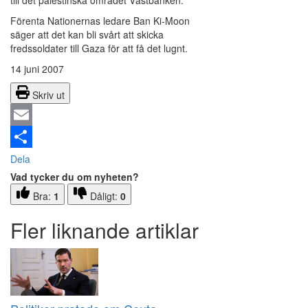
till det palestinska området Västbanken.
Förenta Nationernas ledare Ban Ki-Moon
säger att det kan bli svårt att skicka
fredssoldater till Gaza för att få det lugnt.
14 juni 2007
Skriv ut
Email
Dela
Vad tycker du om nyheten?
Bra:
1
Dåligt:
0
Fler liknande artiklar