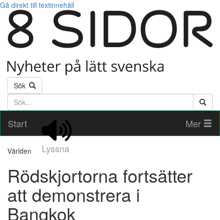
Gå direkt till textinnehåll
Sök
Söktext
Start
Mer
Lyssna
Världen
Rödskjortorna fortsätter
att demonstrera i
Bangkok