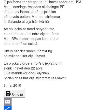
Oljan fortsätter att spruta ut i havet söder om USA.
Men i onsdags lyckades oljebolaget BP
täta en av läckorna från oljekällan
på havets botten. Men det strömmar
fortfarande ut olja från två hål.
Att en läcka är tätad betyder inte
att det rinner ut mindre olja än förut.
Men BPs chefer hoppas kunna täta
de andra hålen också.
Hittills har det runnit ut omkring
tio miljoner liter olja i havet.
En olycka gjorde att BPs oljeplattform
sjönk i havet den 22 april.
Elva människor dog i olyckan.
Sedan dess har olja strömmat ut i havet.
6 maj 2010
Skriv ut
Email