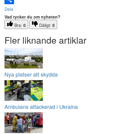
Dela
Vad tycker du om nyheten?
Bra:
0
Dåligt:
0
Fler liknande artiklar
Nya platser att skydda
Ambulans attackerad i Ukraina