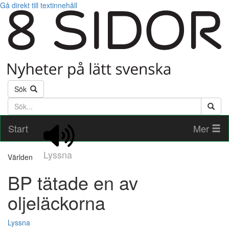
Gå direkt till textinnehåll
Sök
Söktext
Start
Mer
Lyssna
Världen
BP tätade en av
oljeläckorna
Lyssna