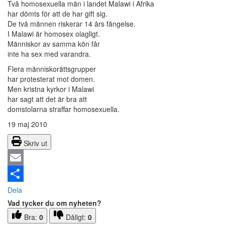
Två homosexuella män i landet Malawi i Afrika
har dömts för att de har gift sig.
De två männen riskerar 14 års fängelse.
I Malawi är homosex olagligt.
Människor av samma kön får
inte ha sex med varandra.
Flera människorättsgrupper
har protesterat mot domen.
Men kristna kyrkor i Malawi
har sagt att det är bra att
domstolarna straffar homosexuella.
19 maj 2010
Skriv ut
Email
Dela
Vad tycker du om nyheten?
Bra:
0
Dåligt:
0