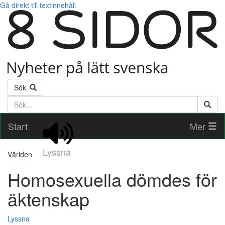
Gå direkt till textinnehåll
Sök
Söktext
Start
Mer
Lyssna
Världen
Homosexuella dömdes för
äktenskap
Lyssna