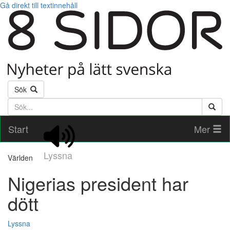
Gå direkt till textinnehåll
Sök
Söktext
Start
Mer
Lyssna
Världen
Nigerias president har
dött
Lyssna