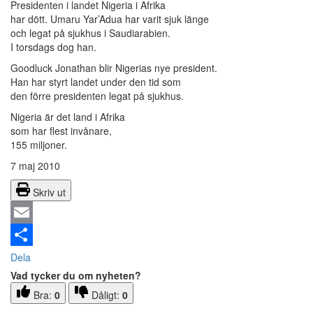
Presidenten i landet Nigeria i Afrika
har dött. Umaru Yar’Adua har varit sjuk länge
och legat på sjukhus i Saudiarabien.
I torsdags dog han.
Goodluck Jonathan blir Nigerias nye president.
Han har styrt landet under den tid som
den förre presidenten legat på sjukhus.
Nigeria är det land i Afrika
som har flest invånare,
155 miljoner.
7 maj 2010
Skriv ut
Email
Dela
Vad tycker du om nyheten?
Bra:
0
Dåligt:
0