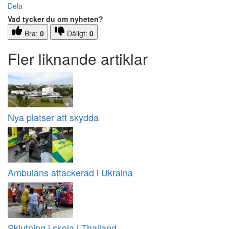
Dela
Vad tycker du om nyheten?
Bra:
0
Dåligt:
0
Fler liknande artiklar
Nya platser att skydda
Ambulans attackerad i Ukraina
Skjutning i skola i Thailand