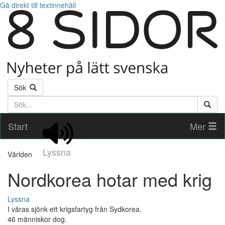
Gå direkt till textinnehåll
Sök
Söktext
Start
Mer
Lyssna
Världen
Nordkorea hotar med krig
Lyssna
I våras sjönk ett krigsfartyg från Sydkorea.
46 människor dog.