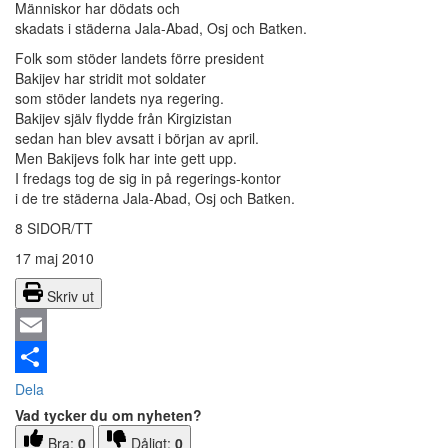
Människor har dödats och
skadats i städerna Jala-Abad, Osj och Batken.
Folk som stöder landets förre president
Bakijev har stridit mot soldater
som stöder landets nya regering.
Bakijev själv flydde från Kirgizistan
sedan han blev avsatt i början av april.
Men Bakijevs folk har inte gett upp.
I fredags tog de sig in på regerings-kontor
i de tre städerna Jala-Abad, Osj och Batken.
8 SIDOR/TT
17 maj 2010
Skriv ut
Email
Dela
Vad tycker du om nyheten?
Bra:
0
Dåligt:
0