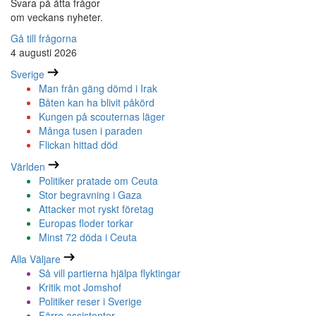
Svara på åtta frågor
om veckans nyheter.
Gå till frågorna
4 augusti 2026
Sverige
Man från gäng dömd i Irak
Båten kan ha blivit påkörd
Kungen på scouternas läger
Många tusen i paraden
Flickan hittad död
Världen
Politiker pratade om Ceuta
Stor begravning i Gaza
Attacker mot ryskt företag
Europas floder torkar
Minst 72 döda i Ceuta
Alla Väljare
Så vill partierna hjälpa flyktingar
Kritik mot Jomshof
Politiker reser i Sverige
Färre assistenter