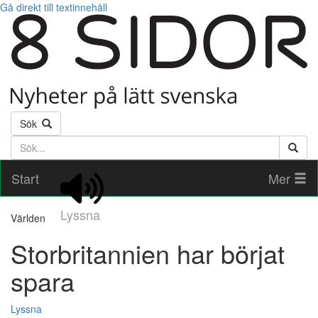
Gå direkt till textinnehåll
Sök
Söktext
Start
Mer
Lyssna
Världen
Storbritannien har börjat
spara
Lyssna