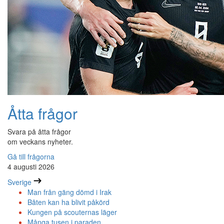
Åtta frågor
Svara på åtta frågor
om veckans nyheter.
Gå till frågorna
4 augusti 2026
Sverige
Man från gäng dömd i Irak
Båten kan ha blivit påkörd
Kungen på scouternas läger
Många tusen i paraden