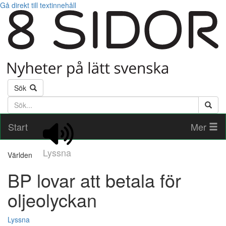
Gå direkt till textinnehåll
Sök
Söktext
Start
Mer
Lyssna
Världen
BP lovar att betala för
oljeolyckan
Lyssna