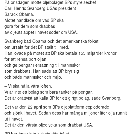
På onsdagen mötte oljebolaget BPs styrelsechef
Carl-Henric Svanberg USAs president
Barack Obama.
Mötet handlade om vad BP ska
göra för dem som drabbas
av oljeutsläppet i havet söder om USA.
Svanberg bad Obama och det amerikanska folket
om ursäkt för det BP ställt till med.
Han lovade på mötet att BP ska betala 155 miljarder kronor
för att rensa bort oljan
och ge pengar i ersättning till människor
som drabbats. Han sade att BP bryr sig
och både människor och miljö.
– Vi ska hålla våra löften.
Vi är inte ett bolag som bara tänker på pengar.
Det är orättvist att kalla BP för ett girigt bolag, sade Svanberg.
Det var den 22 april som BPs oljeplattform exploderade
och sjönk i havet. Sedan dess har många miljoner liter olja runnit
ut i havet.
Det är den värsta oljeolycka som drabbat USA.
BP har ännu inte lyckats täta hålet