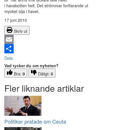
i havsbotten helt. Det strömmar fortfarande ut
mycket olja i havet.
17 juni 2010
Skriv ut
Email
Dela
Vad tycker du om nyheten?
Bra:
0
Dåligt:
0
Fler liknande artiklar
Politiker pratade om Ceuta