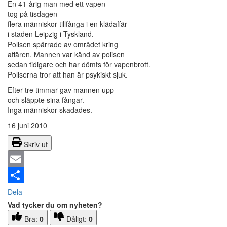
En 41-årig man med ett vapen
tog på tisdagen
flera människor tillfånga i en klädaffär
i staden Leipzig i Tyskland.
Polisen spärrade av området kring
affären. Mannen var känd av polisen
sedan tidigare och har dömts för vapenbrott.
Poliserna tror att han är psykiskt sjuk.
Efter tre timmar gav mannen upp
och släppte sina fångar.
Inga människor skadades.
16 juni 2010
Skriv ut
Email
Dela
Vad tycker du om nyheten?
Bra:
0
Dåligt:
0