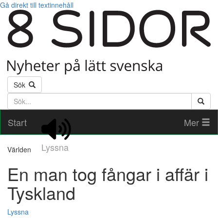
Gå direkt till textinnehåll
Sök
Söktext
Start
Mer
Lyssna
Världen
En man tog fångar i affär i
Tyskland
Lyssna