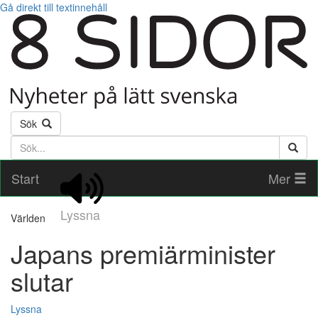
Gå direkt till textinnehåll
Sök
Söktext
Start
Mer
Lyssna
Världen
Japans premiärminister
slutar
Lyssna