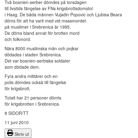
Två bosnien-serber dömdes på torsdagen
till livstids fängelse av FNs krigsbrottsdomstol
i Haag. De båda männen Vujadin Popovic och Ljubisa Beara
döms för att ha varit med vid massmordet
på muslimer i Srebrenica år 1995.
De döms bland annat för brotten mord
och folkmord.
Nära 8000 muslimska män och pojkar
dödades i staden Srebrenica.
Det var bosnien-serbiska soldater
som dödade dem.
Fyra andra militärer och en
polis dömdes också till fängelse
för krigsbrott.
Totalt har 21 personer dömts
för krigsbrotten i Srebrenica.
8 SIDOR/TT
11 juni 2010
Skriv ut