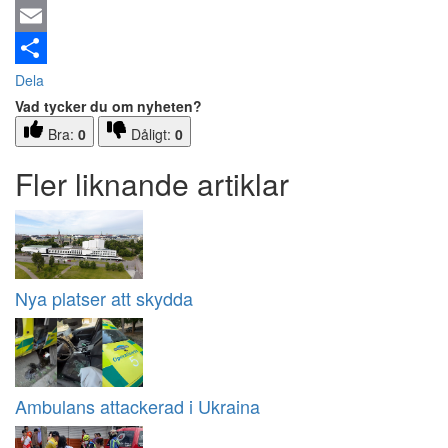
Email
Dela
Vad tycker du om nyheten?
Bra:
0
Dåligt:
0
Fler liknande artiklar
Nya platser att skydda
Ambulans attackerad i Ukraina