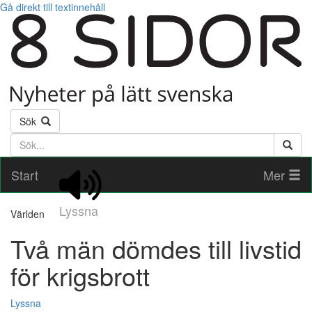
Gå direkt till textinnehåll
Sök
Söktext
Start
Mer
Lyssna
Världen
Två män dömdes till livstid
för krigsbrott
Lyssna