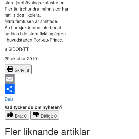
stora jordbävnings-katastrofen.
Fler än trehundra människor har
hittills dött i kolera.
Nära femtusen är smittade.
Än har sjukdomen inte börjat
spridas i de stora flyktinglägren
i huvudstaden Port-au-Prince.
8 SIDOR/TT
29 oktober 2010
Skriv ut
Email
Dela
Vad tycker du om nyheten?
Bra:
0
Dåligt:
0
Fler liknande artiklar