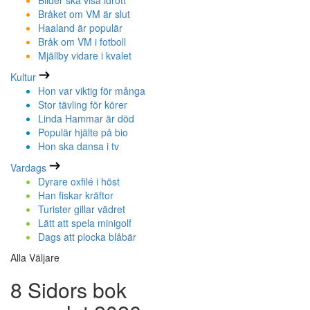
Bilder ska visa idrott
Bråket om VM är slut
Haaland är populär
Bråk om VM i fotboll
Mjällby vidare i kvalet
Kultur
Hon var viktig för många
Stor tävling för körer
Linda Hammar är död
Populär hjälte på bio
Hon ska dansa i tv
Vardags
Dyrare oxfilé i höst
Han fiskar kräftor
Turister gillar vädret
Lätt att spela minigolf
Dags att plocka blåbär
Alla Väljare
8 Sidors bok