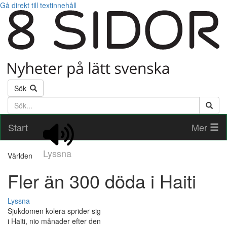
Gå direkt till textinnehåll
Sök
Söktext
Start
Mer
Lyssna
Världen
Fler än 300 döda i Haiti
Lyssna
Sjukdomen kolera sprider sig
i Haiti, nio månader efter den