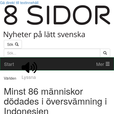
Gå direkt till textinnehåll
Sök
Söktext
Start
Mer
Lyssna
Världen
Minst 86 människor
dödades i översvämning i
Indonesien