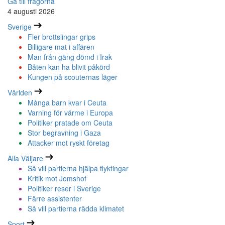
Gå till frågorna
4 augusti 2026
Sverige
Fler brottslingar grips
Billigare mat i affären
Man från gäng dömd i Irak
Båten kan ha blivit påkörd
Kungen på scouternas läger
Världen
Många barn kvar i Ceuta
Varning för värme i Europa
Politiker pratade om Ceuta
Stor begravning i Gaza
Attacker mot ryskt företag
Alla Väljare
Så vill partierna hjälpa flyktingar
Kritik mot Jomshof
Politiker reser i Sverige
Färre assistenter
Så vill partierna rädda klimatet
Sport