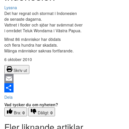
Lyssna
Det har regnat och stormat i Indonesien
de senaste dagarna.
Vattnet i floder och sjöar har svämmat över
i området Teluk Wondama i Västra Papua.
Minst 86 människor har dödats
och flera hundra har skadats.
Många människor saknas fortfarande.
6 oktober 2010
Skriv ut
Email
Dela
Vad tycker du om nyheten?
Bra:
0
Dåligt:
0
Fler liknande artiklar