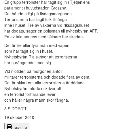
En grupp terrorister har tagit sig in i Tjetjeniens
parlament i huvudstaden Groszny.
Det hände tidigt på tisdagsmorgonen.
Terroristerna har tagit folk tillfånga
inne i huset. Tre av vakterna vid riksdagshuset
har dödats, säger en polisman till nyhetsbyrån AFP.
En av talmannens medhjälpare har skadats.
Det är tre eller fyra män med vapen
som har tagit sig in i huset.
Nyhetsbyrån Ria skriver att terroristerna
har sprängmedel med sig.
Vid niotiden på morgonen anföll
militärer terroristerna och dödade flera av dem.
Det är oklart om alla terroristerna är dödade.
Nyhetsbyrån Interfax skriver att
en terrorist fortfarande lever
och håller några människor fångna.
8 SIDOR/TT
19 oktober 2010
Skriv ut