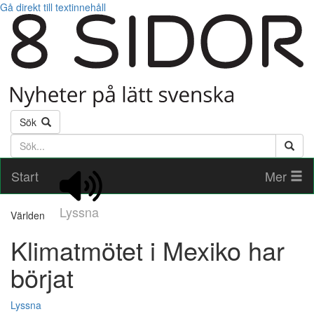
Gå direkt till textinnehåll
Sök
Söktext
Start
Mer
Lyssna
Världen
Klimatmötet i Mexiko har
börjat
Lyssna