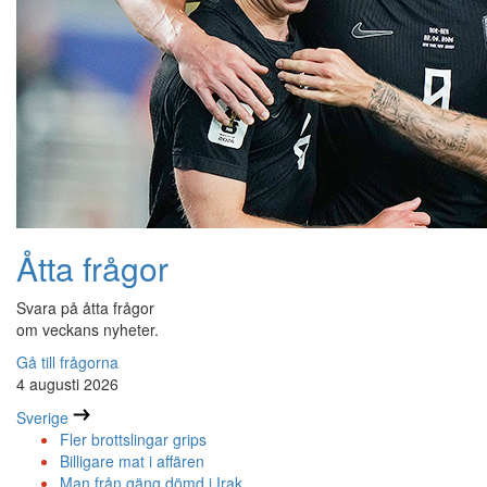
Åtta frågor
Svara på åtta frågor
om veckans nyheter.
Gå till frågorna
4 augusti 2026
Sverige
Fler brottslingar grips
Billigare mat i affären
Man från gäng dömd i Irak