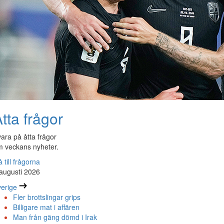
tta frågor
ara på åtta frågor
 veckans nyheter.
 till frågorna
augusti 2026
erige
Fler brottslingar grips
Billigare mat i affären
Man från gäng dömd i Irak