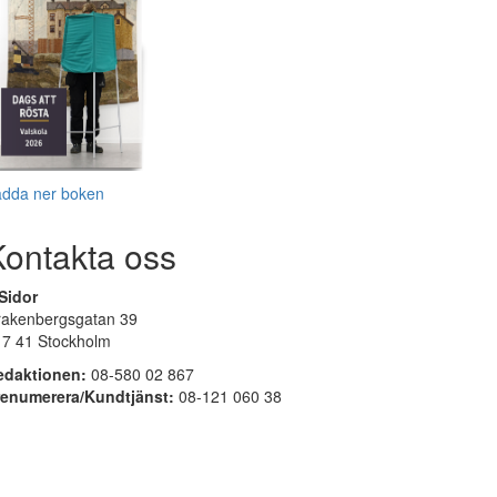
adda ner boken
Kontakta oss
Sidor
rakenbergsgatan 39
17 41 Stockholm
edaktionen:
08-580 02 867
renumerera/Kundtjänst:
08-121 060 38