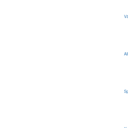
Vä
Al
Sp