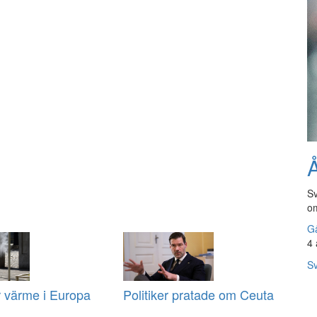
Å
Sv
om
Gå
4 
Sv
r värme i Europa
Politiker pratade om Ceuta