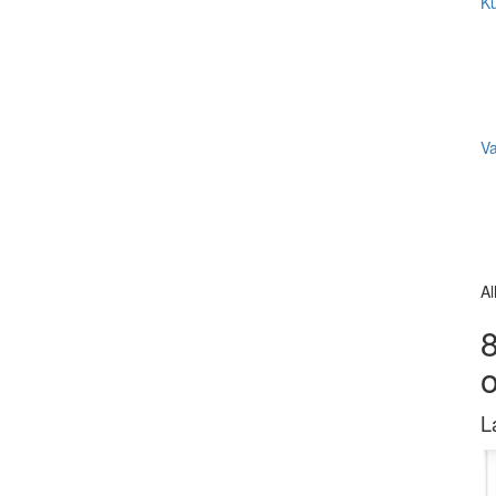
Ku
V
Al
8
L