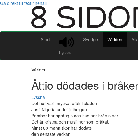
Gå direkt till textinnehåll
Start
Sverige
Världen
All
Lyssna
Världen
Åttio dödades i bråken
Lyssna
Det har varit mycket bråk i staden
Jos i Nigeria under julhelgen.
Bomber har sprängts och hus har bränts ner.
Det är kristna och muslimer som bråkat.
Minst 80 människor har dödats
den senaste veckan.