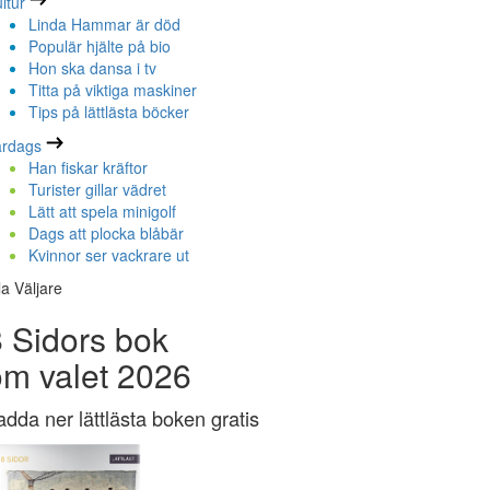
ltur
Linda Hammar är död
Populär hjälte på bio
Hon ska dansa i tv
Titta på viktiga maskiner
Tips på lättlästa böcker
ardags
Han fiskar kräftor
Turister gillar vädret
Lätt att spela minigolf
Dags att plocka blåbär
Kvinnor ser vackrare ut
la Väljare
 Sidors bok
om valet 2026
adda ner lättlästa boken gratis