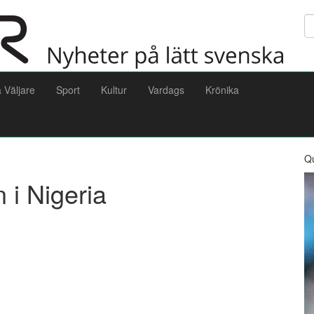
Sö
a Väljare
Sport
Kultur
Vardags
Krönika
Q
 i Nigeria