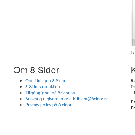
L
Om 8 Sidor
Om tidningen 8 Sidor
8 
8 Sidors redaktion
D
Tillgänglighet på 8sidor.se
1
Ansvarig utgivare:
marie.hillblom@8sidor.se
R
Privacy policy på 8 sidor
P