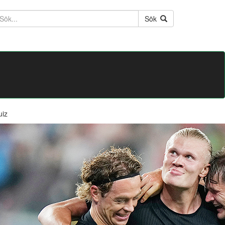
ktext
Sök
uiz