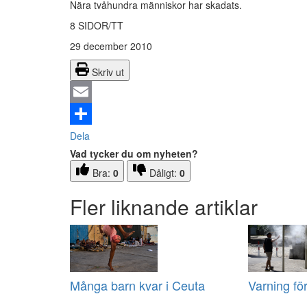
Nära tvåhundra människor har skadats.
8 SIDOR/TT
29 december 2010
Skriv ut
Email
Dela
Vad tycker du om nyheten?
Bra:
0
Dåligt:
0
Fler liknande artiklar
Många barn kvar i Ceuta
Varning fö